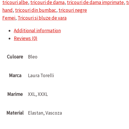
tricouri albe
,
tricouri de dama
,
tricouri de dama imprimate
,
t
VARA
hand
,
tricouri din bumbac
,
tricouri negre
LAURA
Femei
,
Tricouri si bluze de vara
TORELLI
quantity
Additional information
Reviews (0)
Culoare
Bleo
Marca
Laura Torelli
Marime
XXL, XXXL
Material
Elastan, Vascoza