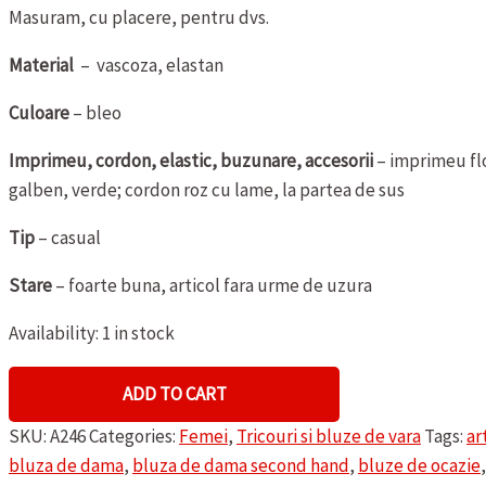
Masuram, cu placere, pentru dvs.
Material
– vascoza, elastan
Culoare
– bleo
Imprimeu, cordon, elastic, buzunare, accesorii
– imprimeu flo
galben, verde; cordon roz cu lame, la partea de sus
Tip
– casual
Stare
– foarte buna, articol fara urme de uzura
Availability:
1 in stock
BLUZA
ADD TO CART
DE
SKU:
A246
Categories:
Femei
,
Tricouri si bluze de vara
Tags:
ar
DAMA
bluza de dama
,
bluza de dama second hand
,
bluze de ocazie
DE