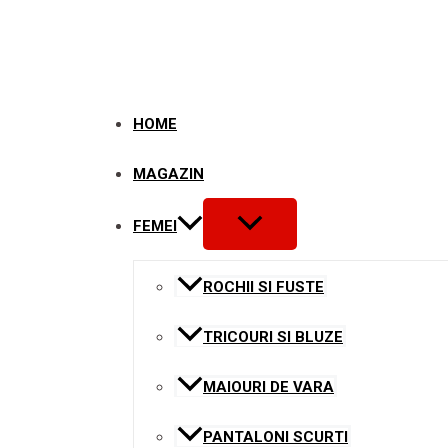
Skip
to
content
HOME
MAGAZIN
MENU
FEMEI
TOGGLE
ROCHII SI FUSTE
TRICOURI SI BLUZE
MAIOURI DE VARA
PANTALONI SCURTI