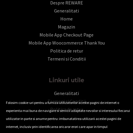
Despre REWARE
Generalitati
Home
Magazin
Mobile App Checkout Page
Mobile App Woocommerce Thank You
Politica de retur
Termeni si Conditii
Linkuri utile
Generalitati
Termeni si Conditii
Folosim cookie-uri pentru a furniza utilizatorilor acestei pagini de internet o
Politica de retur
experienta mai buna de navigare si servicii adaptate nevoilor si interesului fiecarui
utilizator in parte si anume pentru: imbunatatirea utilizarii acestei pagini de
internet, inclusiv prin identificarea oricaror erori care apar in timpul