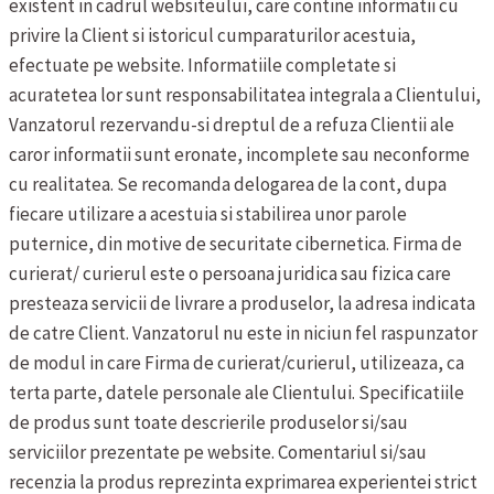
existent in cadrul websiteului, care contine informatii cu
privire la Client si istoricul cumparaturilor acestuia,
efectuate pe website. Informatiile completate si
acuratetea lor sunt responsabilitatea integrala a Clientului,
Vanzatorul rezervandu-si dreptul de a refuza Clientii ale
caror informatii sunt eronate, incomplete sau neconforme
cu realitatea. Se recomanda delogarea de la cont, dupa
fiecare utilizare a acestuia si stabilirea unor parole
puternice, din motive de securitate cibernetica.
Firma de
curierat/ curierul este o persoana juridica sau fizica care
presteaza servicii de livrare a produselor, la adresa indicata
de catre Client. Vanzatorul nu este in niciun fel raspunzator
de modul in care Firma de curierat/curierul, utilizeaza, ca
terta parte, datele personale ale Clientului.
Specificatiile
de produs sunt toate descrierile produselor si/sau
serviciilor prezentate pe website.
Comentariul si/sau
recenzia la produs reprezinta exprimarea experientei strict