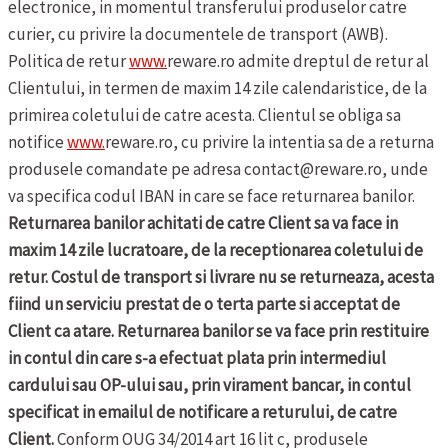
electronice, in momentul transferului produselor catre
curier, cu privire la documentele de transport (AWB).
Politica de retur
www.
reware.ro admite dreptul de retur al
Clientului, in termen de maxim 14 zile calendaristice, de la
primirea coletului de catre acesta. Clientul se obliga sa
notifice
www.
reware.ro, cu privire la intentia sa de a returna
produsele comandate pe adresa contact@reware.ro, unde
va specifica codul IBAN in care se face returnarea banilor.
Returnarea banilor achitati de catre Client sa va face in
maxim 14 zile lucratoare, de la receptionarea coletului de
retur. Costul de transport si livrare nu se returneaza, acesta
fiind un serviciu prestat de o terta parte si acceptat de
Client ca atare. Returnarea banilor se va face prin restituire
in contul din care s-a efectuat plata prin intermediul
cardului sau OP-ului sau, prin virament bancar, in contul
specificat in emailul de notificare a returului, de catre
Client.
Conform OUG 34/2014 art 16 lit c, produsele