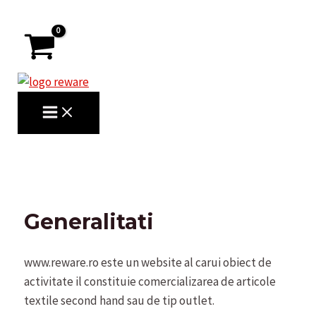
Skip
to
content
MAIN
MENU
Search
Generalitati
www.reware.ro este un website al carui obiect de
activitate il constituie comercializarea de articole
textile second hand sau de tip outlet.