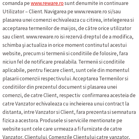
comanda pe
www.reware.ro
sunt denumite in continuare
Utilizator – Client.
Navigarea pe www.reware.ro si/sau
plasarea unei comenzi echivaleaza cu citirea, intelegerea si
acceptarea termenilor de mai jos, de către orice utilizator
sau client.
www.reware.ro isi rezervă dreptul de a modifica,
schimba şi actualiza in orice moment continutul acestui
website, precum si termenii si conditiile de folosire, fara
niciun fel de notificare prealabila.
Termenii si conditiile
aplicabile, pentru fiecare client, sunt cele din momentul
plasarii comenzii respectivului.
Acceptarea Termenilor si
conditiilor din prezentul document si plasarea unei
comenzi, de catre Client, respectiv confirmarea acesteia de
catre Vanzator echivaleaza cu incheierea unui contract la
distanta, intre Vanzator si Client, fara prezenta si semnatura
fizica a acestora.
Produsele si serviciile mentionate pe
website sunt cele care urmeaza a fi furnizate de catre
Vanzator, Clientului. Comenzile Clientului catre vanzator,