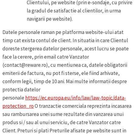
Clientului, pe website (prin e-sondaje, cu privire
la gradul de satisfactie al clientilor, in urma
navigarii pe website).
Datele personale raman pe platforma website-ului atat
timp cat exista contul de client. In situatia in care Clientul
doreste stergerea datelor personale, acest lucru se poate
face la cerere, prin email catre Vanzator
(contact@reware.ro), cu mentiunea ca, datele obligatorii
emiterii de factura, nu pot fi sterse, ele fiind arhivate,
conform legii, timp de 10 ani. Mai multe informatii despre
protectia datelor
personale
https://ec.europa.eu/info/law/law-topic/data-
protection_ro
O tranzactie comerciala reprezinta incasarea
sau rambursarea unei sume rezultate din vanzarea unui
produs si / sau al unui serviciu, de catre Vanzator catre
Client.
Preturi si plati
Preturile afisate pe website sunt in