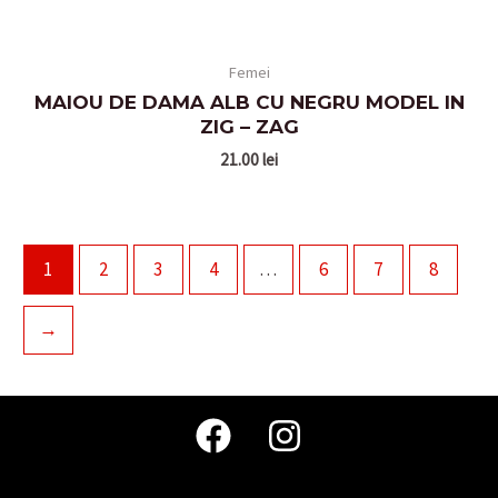
Femei
MAIOU DE DAMA ALB CU NEGRU MODEL IN
ZIG – ZAG
21.00
lei
1
2
3
4
…
6
7
8
→