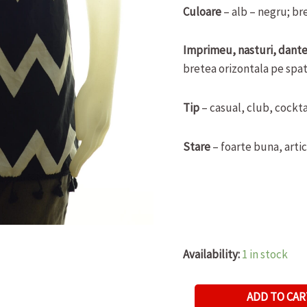
Culoare
– alb – negru; bre
Imprimeu, nasturi, dantel
bretea orizontala pe spa
Tip
– casual, club, cockta
Stare
– foarte buna, artic
Availability:
1 in stock
MAIOU
ADD TO CAR