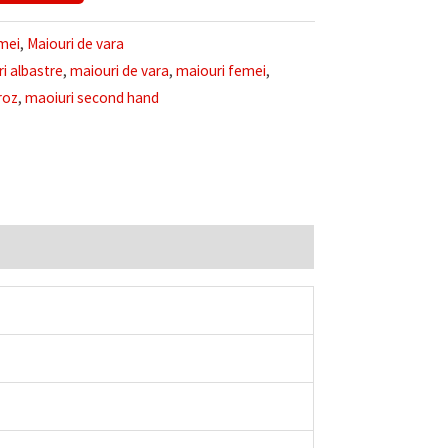
mei
,
Maiouri de vara
i albastre
,
maiouri de vara
,
maiouri femei
,
roz
,
maoiuri second hand