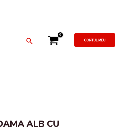
DE
DAMA
ALB
CU
NEGRU
Search
MODEL
CONTUL MEU
IN
ZIG
-
ZAG
quantity
DAMA ALB CU