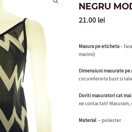
NEGRU MODE
21.00
lei
Masura pe eticheta
– far
marimi)
Dimensiuni masurate pe 
circumferinta bust si tal
Doriti masuratori cat mai
ne contactati! Masuram, 
Material
– poliester