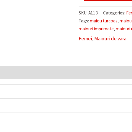
DE
DAMA
SKU:
A113
Categories:
Fe
ALB
Tags:
maiou turcoaz
,
maiour
CU
maiouri imprimate
,
maiouri 
NEGRU
Femei
,
Maiouri de vara
MODEL
IN
ZIG
-
ZAG
quantity