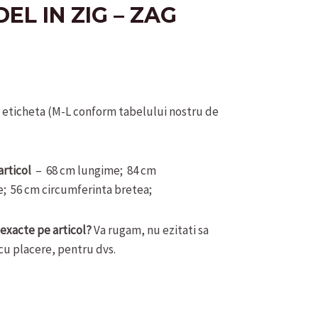
L IN ZIG – ZAG
a eticheta (M-L conform tabelului nostru de
articol
– 68 cm lungime; 84 cm
ie; 56 cm circumferinta bretea;
 exacte pe articol?
Va rugam, nu ezitati sa
cu placere, pentru dvs.