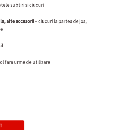
tele subtiri si ciucuri
a, alte accesorii
– ciucuri la partea de jos,
te
il
ol fara urme de utilizare
T