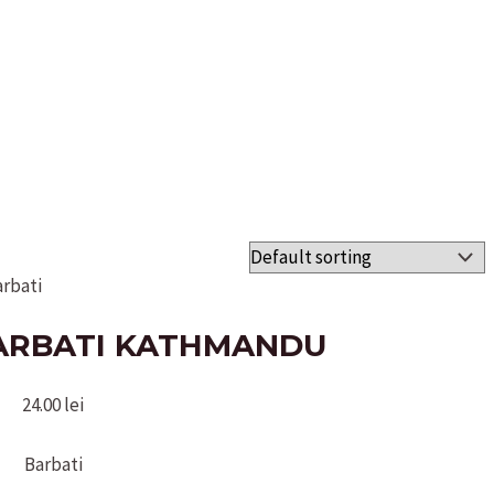
arbati
BARBATI KATHMANDU
24.00
lei
Barbati