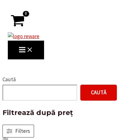
Skip
to
content
MAIN
MENU
Search
Caută
CAUTĂ
Filtrează după preț
Filters