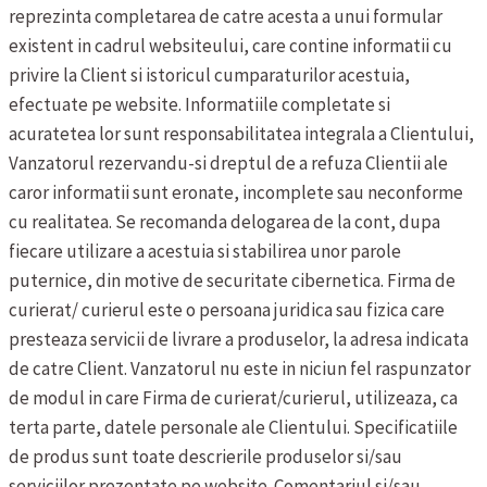
reprezinta completarea de catre acesta a unui formular
existent in cadrul websiteului, care contine informatii cu
privire la Client si istoricul cumparaturilor acestuia,
efectuate pe website. Informatiile completate si
acuratetea lor sunt responsabilitatea integrala a Clientului,
Vanzatorul rezervandu-si dreptul de a refuza Clientii ale
caror informatii sunt eronate, incomplete sau neconforme
cu realitatea. Se recomanda delogarea de la cont, dupa
fiecare utilizare a acestuia si stabilirea unor parole
puternice, din motive de securitate cibernetica.
Firma de
curierat/ curierul este o persoana juridica sau fizica care
presteaza servicii de livrare a produselor, la adresa indicata
de catre Client. Vanzatorul nu este in niciun fel raspunzator
de modul in care Firma de curierat/curierul, utilizeaza, ca
terta parte, datele personale ale Clientului.
Specificatiile
de produs sunt toate descrierile produselor si/sau
serviciilor prezentate pe website.
Comentariul si/sau