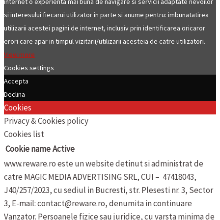
internet o experienta mai buna de navigare si servicii adaptate nevoilor
si interesului fiecarui utilizator in parte si anume pentru: imbunatatirea
utilizarii acestei pagini de internet, inclusiv prin identificarea oricaror
erori care apar in timpul vizitarii/utilizarii acesteia de catre utilizatori.
View more
Cookies settings
Accepta
Declina
Cookies
Privacy & Cookies policy
Cookies list
Cookie name
Active
www.reware.ro este un website detinut si administrat de
catre MAGIC MEDIA ADVERTISING SRL, CUI – 47418043,
J40/257/2023, cu sediul in Bucresti, str. Plesesti nr. 3, Sector
3, E-mail: contact@reware.ro, denumita in continuare
Vanzator.
Persoanele fizice sau juridice, cu varsta minima de