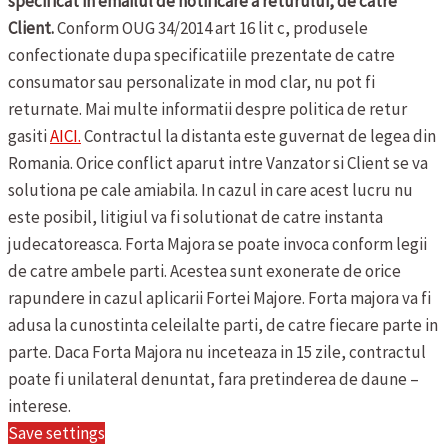
specificat in emailul de notificare a returului, de catre
Client.
Conform OUG 34/2014 art 16 lit c, produsele
confectionate dupa specificatiile prezentate de catre
consumator sau personalizate in mod clar, nu pot fi
returnate.
Mai multe informatii despre politica de retur
gasiti
AICI.
Contractul la distanta este guvernat de legea din
Romania. Orice conflict aparut intre Vanzator si Client se va
solutiona pe cale amiabila. In cazul in care acest lucru nu
este posibil, litigiul va fi solutionat de catre instanta
judecatoreasca.
Forta Majora se poate invoca conform legii
de catre ambele parti. Acestea sunt exonerate de orice
rapundere in cazul aplicarii Fortei Majore. Forta majora va fi
adusa la cunostinta celeilalte parti, de catre fiecare parte in
parte. Daca Forta Majora nu inceteaza in 15 zile, contractul
poate fi unilateral denuntat, fara pretinderea de daune –
interese.
Save settings