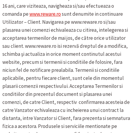
16 ani, care viziteaza, navigheaza si/sau efectueaza o
comanda pe
www.reware.ro
sunt denumite in continuare
Utilizator – Client.
Navigarea pe www.reware.ro si/sau
plasarea unei comenzi echivaleaza cu citirea, intelegerea si
acceptarea termenilor de mai jos, de către orice utilizator
sau client.
www.reware.ro isi rezervă dreptul de a modifica,
schimba şi actualiza in orice moment continutul acestui
website, precum si termenii si conditiile de folosire, fara
niciun fel de notificare prealabila.
Termenii si conditiile
aplicabile, pentru fiecare client, sunt cele din momentul
plasarii comenzii respectivului.
Acceptarea Termenilor si
conditiilor din prezentul document si plasarea unei
comenzi, de catre Client, respectiv confirmarea acesteia de
catre Vanzator echivaleaza cu incheierea unui contract la
distanta, intre Vanzator si Client, fara prezenta si semnatura
fizica a acestora.
Produsele si serviciile mentionate pe