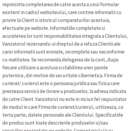
reprezinta completarea de catre acesta a unui formular
existent in cadrul websiteului, care contine informatii cu
privire la Client si istoricul cumparaturilor acestuia,
efectuate pe website. Informatiile completate si
acuratetea lor sunt responsabilitatea integrala a Clientului,
Vanzatorul rezervandu-si dreptul de a refuza Clientii ale
caror informatii sunt eronate, incomplete sau neconforme
cu realitatea. Se recomanda delogarea de la cont, dupa
fiecare utilizare a acestuia si stabilirea unor parole
puternice, din motive de securitate cibernetica.
Firma de
curierat/ curierul este o persoana juridica sau fizica care
presteaza servicii de livrare a produselor, la adresa indicata
de catre Client. Vanzatorul nu este in niciun fel raspunzator
de modul in care Firma de curierat/curierul, utilizeaza, ca
terta parte, datele personale ale Clientului.
Specificatiile
de produs sunt toate descrierile produselor si/sau
serviciilor prezentate pe website.
Comentariul si/sau