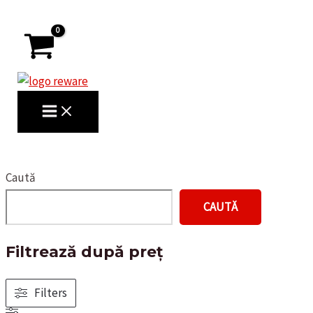
Skip
to
content
MAIN
MENU
Search
Caută
CAUTĂ
Filtrează după preț
Filters