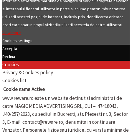
internet o experienta mai buna de navigare si servicii adaptate nevoilor
si interesului fiecarui utilizator in parte si anume pentru: imbunatatirea
utilizarii acestei pagini de internet, inclusiv prin identificarea oricaror
erori care apar in timpul vizitarii/utilizarii acesteia de catre utilizatori.
View more
Cookies settings
Accepta
Declina
Cookies
Privacy & Cookies policy
Cookies list
Cookie name
Active
www.reware.ro este un website detinut si administrat de
catre MAGIC MEDIA ADVERTISING SRL, CUI – 47418043,
J40/257/2023, cu sediul in Bucresti, str. Plesesti nr. 3, Sector
3, E-mail: contact@reware.ro, denumita in continuare
Vanzator.
Persoanele fizice sau juridice, cu varsta minima de