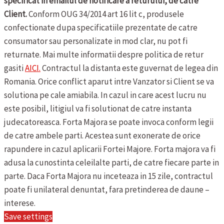
specificat in emailul de notificare a returului, de catre
Client.
Conform OUG 34/2014 art 16 lit c, produsele
confectionate dupa specificatiile prezentate de catre
consumator sau personalizate in mod clar, nu pot fi
returnate.
Mai multe informatii despre politica de retur
gasiti
AICI.
Contractul la distanta este guvernat de legea din
Romania. Orice conflict aparut intre Vanzator si Client se va
solutiona pe cale amiabila. In cazul in care acest lucru nu
este posibil, litigiul va fi solutionat de catre instanta
judecatoreasca.
Forta Majora se poate invoca conform legii
de catre ambele parti. Acestea sunt exonerate de orice
rapundere in cazul aplicarii Fortei Majore. Forta majora va fi
adusa la cunostinta celeilalte parti, de catre fiecare parte in
parte. Daca Forta Majora nu inceteaza in 15 zile, contractul
poate fi unilateral denuntat, fara pretinderea de daune –
interese.
Save settings