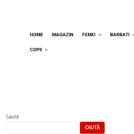
Skip
to
content
HOME
MAGAZIN
FEMEI
BARBATI
COPII
Caută
CAUTĂ