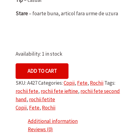
Stare
– foarte buna, articol fara urme de uzura
Availability:
1 in stock
ROCHIE
ADD TO CART
DE
SKU:
A427
Categories:
Copii
,
Fete
,
Rochii
Tags:
FETE
rochii fete
,
rochii fete ieftine
,
rochii fete second
C&A
hand
,
rochii fetite
quantity
Copii
,
Fete
,
Rochii
Additional information
Reviews (0)