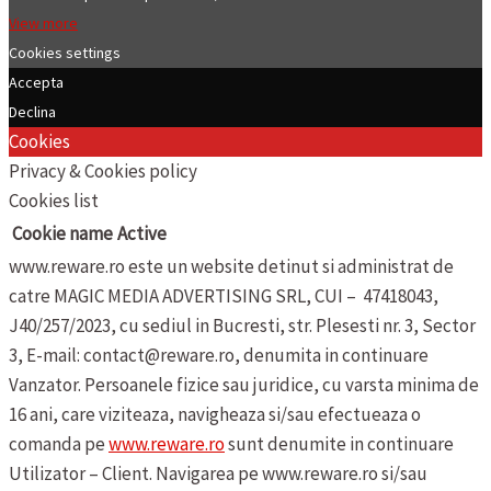
View more
Cookies settings
Accepta
Declina
Cookies
Privacy & Cookies policy
Cookies list
Cookie name
Active
www.reware.ro este un website detinut si administrat de
catre MAGIC MEDIA ADVERTISING SRL, CUI – 47418043,
J40/257/2023, cu sediul in Bucresti, str. Plesesti nr. 3, Sector
3, E-mail: contact@reware.ro, denumita in continuare
Vanzator.
Persoanele fizice sau juridice, cu varsta minima de
16 ani, care viziteaza, navigheaza si/sau efectueaza o
comanda pe
www.reware.ro
sunt denumite in continuare
Utilizator – Client.
Navigarea pe www.reware.ro si/sau