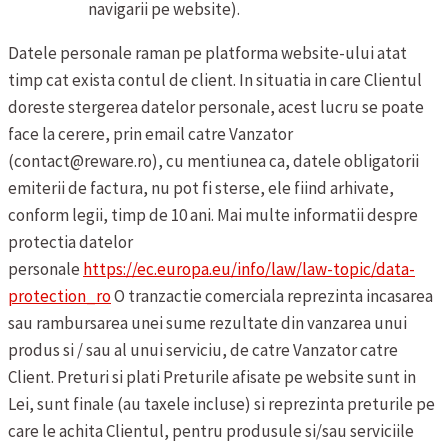
navigarii pe website).
Datele personale raman pe platforma website-ului atat
timp cat exista contul de client. In situatia in care Clientul
doreste stergerea datelor personale, acest lucru se poate
face la cerere, prin email catre Vanzator
(contact@reware.ro), cu mentiunea ca, datele obligatorii
emiterii de factura, nu pot fi sterse, ele fiind arhivate,
conform legii, timp de 10 ani. Mai multe informatii despre
protectia datelor
personale
https://ec.europa.eu/info/law/law-topic/data-
protection_ro
O tranzactie comerciala reprezinta incasarea
sau rambursarea unei sume rezultate din vanzarea unui
produs si / sau al unui serviciu, de catre Vanzator catre
Client.
Preturi si plati
Preturile afisate pe website sunt in
Lei, sunt finale (au taxele incluse) si reprezinta preturile pe
care le achita Clientul, pentru produsule si/sau serviciile