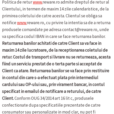
Politica de retur
www.
reware.ro admite dreptul de retur al
Clientului, in termen de maxim 14 zile calendaristice, de la
primirea coletului de catre acesta. Clientul se obliga sa
notifice
www.
reware.ro, cu privire la intentia sa de a returna
produsele comandate pe adresa contact@reware.ro, unde
va specifica codul IBAN in care se face returnarea banilor.
Returnarea banilor achitati de catre Client sa va face in
maxim 14 zile lucratoare, de la receptionarea coletului de
retur. Costul de transport si livrare nu se returneaza, acesta
fiind un serviciu prestat de o terta parte si acceptat de
Client ca atare. Returnarea banilor se va face prin restituire
in contul din care s-a efectuat plata prin intermediul
cardului sau OP-ului sau, prin virament bancar, in contul
specificat in emailul de notificare a returului, de catre
Client.
Conform OUG 34/2014 art 16 lit c, produsele
confectionate dupa specificatiile prezentate de catre
consumator sau personalizate in mod clar, nu pot fi