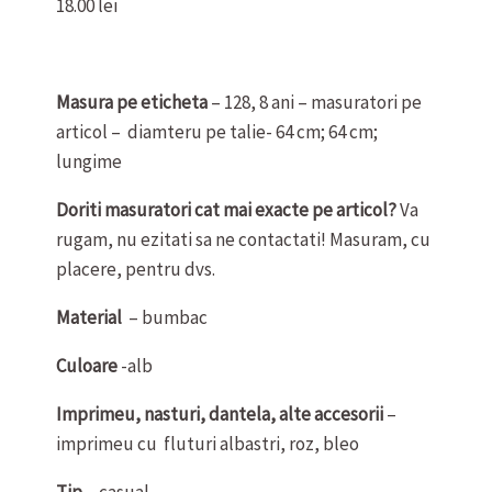
18.00
lei
Masura pe eticheta
– 128, 8 ani – masuratori pe
articol – diamteru pe talie- 64 cm; 64 cm;
lungime
Doriti masuratori cat mai exacte pe articol?
Va
rugam, nu ezitati sa ne contactati! Masuram, cu
placere, pentru dvs.
Material
– bumbac
Culoare
-alb
Imprimeu, nasturi, dantela, alte accesorii
–
imprimeu cu fluturi albastri, roz, bleo
Tip
– casual