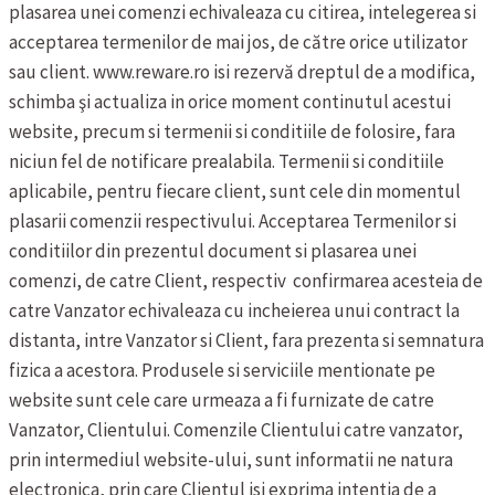
plasarea unei comenzi echivaleaza cu citirea, intelegerea si
acceptarea termenilor de mai jos, de către orice utilizator
sau client.
www.reware.ro isi rezervă dreptul de a modifica,
schimba şi actualiza in orice moment continutul acestui
website, precum si termenii si conditiile de folosire, fara
niciun fel de notificare prealabila.
Termenii si conditiile
aplicabile, pentru fiecare client, sunt cele din momentul
plasarii comenzii respectivului.
Acceptarea Termenilor si
conditiilor din prezentul document si plasarea unei
comenzi, de catre Client, respectiv confirmarea acesteia de
catre Vanzator echivaleaza cu incheierea unui contract la
distanta, intre Vanzator si Client, fara prezenta si semnatura
fizica a acestora.
Produsele si serviciile mentionate pe
website sunt cele care urmeaza a fi furnizate de catre
Vanzator, Clientului. Comenzile Clientului catre vanzator,
prin intermediul website-ului, sunt informatii ne natura
electronica, prin care Clientul isi exprima intentia de a