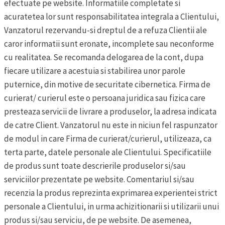
efectuate pe website. Informatiile completate si
acuratetea lor sunt responsabilitatea integrala a Clientului,
Vanzatorul rezervandu-si dreptul de a refuza Clientii ale
caror informatii sunt eronate, incomplete sau neconforme
cu realitatea. Se recomanda delogarea de la cont, dupa
fiecare utilizare a acestuia si stabilirea unor parole
puternice, din motive de securitate cibernetica.
Firma de
curierat/ curierul este o persoana juridica sau fizica care
presteaza servicii de livrare a produselor, la adresa indicata
de catre Client. Vanzatorul nu este in niciun fel raspunzator
de modul in care Firma de curierat/curierul, utilizeaza, ca
terta parte, datele personale ale Clientului.
Specificatiile
de produs sunt toate descrierile produselor si/sau
serviciilor prezentate pe website.
Comentariul si/sau
recenzia la produs reprezinta exprimarea experientei strict
personale a Clientului, in urma achizitionarii si utilizarii unui
produs si/sau serviciu, de pe website. De asemenea,