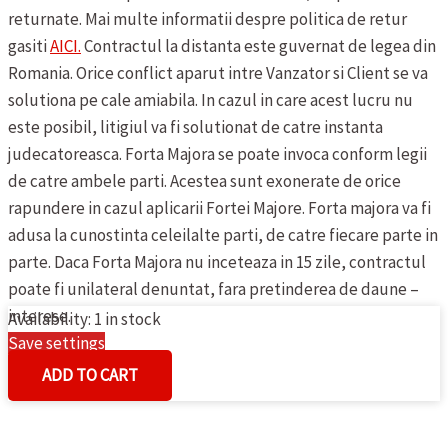
returnate.
Mai multe informatii despre politica de retur
gasiti
AICI.
Contractul la distanta este guvernat de legea din
Romania. Orice conflict aparut intre Vanzator si Client se va
solutiona pe cale amiabila. In cazul in care acest lucru nu
este posibil, litigiul va fi solutionat de catre instanta
judecatoreasca.
Forta Majora se poate invoca conform legii
de catre ambele parti. Acestea sunt exonerate de orice
rapundere in cazul aplicarii Fortei Majore. Forta majora va fi
adusa la cunostinta celeilalte parti, de catre fiecare parte in
parte. Daca Forta Majora nu inceteaza in 15 zile, contractul
poate fi unilateral denuntat, fara pretinderea de daune –
interese.
Availability:
1 in stock
Save settings
ROCHIE
Cookies settings
ADD TO CART
DE
FETE
C&A