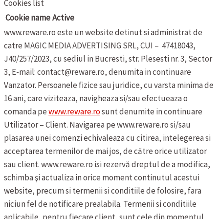
Cookies list
Cookie name
Active
www.reware.ro este un website detinut si administrat de
catre MAGIC MEDIA ADVERTISING SRL, CUI – 47418043,
J40/257/2023, cu sediul in Bucresti, str. Plesesti nr. 3, Sector
3, E-mail: contact@reware.ro, denumita in continuare
Vanzator.
Persoanele fizice sau juridice, cu varsta minima de
16 ani, care viziteaza, navigheaza si/sau efectueaza o
comanda pe
www.reware.ro
sunt denumite in continuare
Utilizator – Client.
Navigarea pe www.reware.ro si/sau
plasarea unei comenzi echivaleaza cu citirea, intelegerea si
acceptarea termenilor de mai jos, de către orice utilizator
sau client.
www.reware.ro isi rezervă dreptul de a modifica,
schimba şi actualiza in orice moment continutul acestui
website, precum si termenii si conditiile de folosire, fara
niciun fel de notificare prealabila.
Termenii si conditiile
aplicabile, pentru fiecare client, sunt cele din momentul