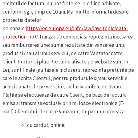
emiterii de factura, nu pot fi sterse, ele fiind arhivate,
conform legii, timp de 10 ani. Mai multe informatii despre
protectia datelor
personale
https://ec.europa.eu/info/law/law-topic/data-
protection_ro
O tranzactie comerciala reprezinta incasarea
sau rambursarea unei sume rezultate din vanzarea unui
produs si / sau al unui serviciu, de catre Vanzator catre
Client.
Preturi si plati
Preturile afisate pe website sunt in
Lei, sunt finale (au taxele incluse) si reprezinta preturile pe
care le achita Clientul, pentru produsule si/sau serviciile
achizitionate de pe website, inclusiv tarifele de livrare.
Platile se efectueaza de catre Client, pe baza de factura
emisa si transmisa exclusiv prin mijloace electronice (E-
mail) Clientului, de catre Vanzator, dupa cum urmeaza:
cu cardul, online;