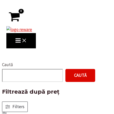
Skip
to
content
MAIN
MENU
Search
Caută
CAUTĂ
Filtrează după preț
Filters