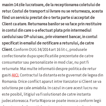
maxim 14 zile lucratoare, de la receptionarea coletului de
retur. Costul de transport si livrare nu se returneaza, acesta
fiind un serviciu prestat de o terta parte si acceptat de
Client ca atare. Returnarea banilor se va face prin restituire
in contul din care s-a efectuat plata prin intermediul
cardului sau OP-ului sau, prin virament bancar, in contul
specificat in emailul de notificare a returului, de catre
Client.
Conform OUG 34/2014 art 16 lit c, produsele
confectionate dupa specificatiile prezentate de catre
consumator sau personalizate in mod clar, nu pot fi
returnate.
Mai multe informatii despre politica de retur
gasiti
AICI.
Contractul la distanta este guvernat de legea din
Romania. Orice conflict aparut intre Vanzator si Client se va
solutiona pe cale amiabila. In cazul in care acest lucru nu
este posibil, litigiul va fi solutionat de catre instanta
judecatoreasca.
Forta Majora se poate invoca conform legii