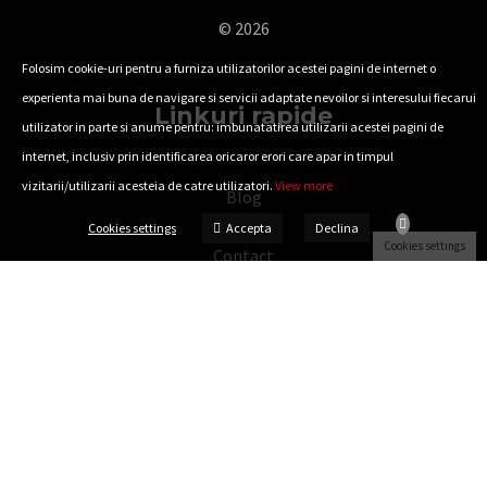
© 2026
Folosim cookie-uri pentru a furniza utilizatorilor acestei pagini de internet o
experienta mai buna de navigare si servicii adaptate nevoilor si interesului fiecarui
Linkuri rapide
utilizator in parte si anume pentru: imbunatatirea utilizarii acestei pagini de
internet, inclusiv prin identificarea oricaror erori care apar in timpul
vizitarii/utilizarii acesteia de catre utilizatori.
View more
Blog
Checkout
Accepta
Cookies settings
Declina
Cookies settings
Contact
Contul meu
Cos de cumparaturi
Despre REWARE
Generalitati
Home
Magazin
Mobile App Checkout Page