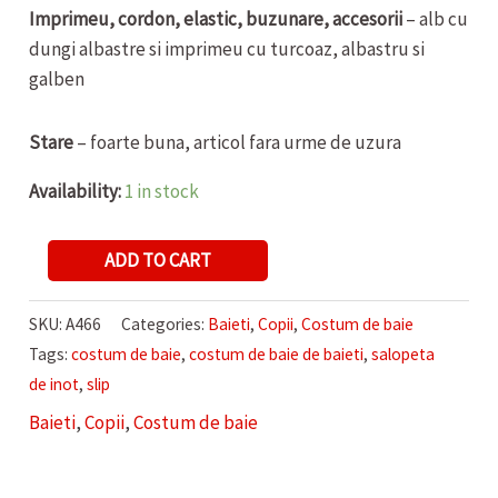
Imprimeu, cordon, elastic, buzunare, accesorii
– alb cu
dungi albastre si imprimeu cu turcoaz, albastru si
galben
Stare
– foarte buna, articol fara urme de uzura
Availability:
1 in stock
COSTUM
ADD TO CART
DE
BAIE
SKU:
A466
Categories:
Baieti
,
Copii
,
Costum de baie
DE
Tags:
costum de baie
,
costum de baie de baieti
,
salopeta
BAIETI
de inot
,
slip
quantity
Baieti
,
Copii
,
Costum de baie