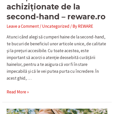
achiziționate de la
second-hand – reware.ro
Leave a Comment
/
Uncategorized
/ By
REWARE
Atunci când alegi să cumperi haine de la second-hand,
te bucuri de beneficiul unor articole unice, de calitate
și la prețuri accesibile. Cu toate acestea, este
important să acorzi o atenție deosebită curățării
hainelor, pentru a te asigura că vor fi în stare
impecabilă și că le vei putea purta cu încredere. În
acest ghid, …
Ghid
Read More »
complet
de
curățare