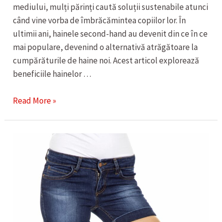
mediului, mulți părinți caută soluții sustenabile atunci
când vine vorba de îmbrăcămintea copiilor lor. În
ultimii ani, hainele second-hand au devenit din ce în ce
mai populare, devenind o alternativă atrăgătoare la
cumpărăturile de haine noi. Acest articol explorează
beneficiile hainelor …
IMBRACAMINTEA
Read More »
SECOND
–
HAND
PENTRU
COPII