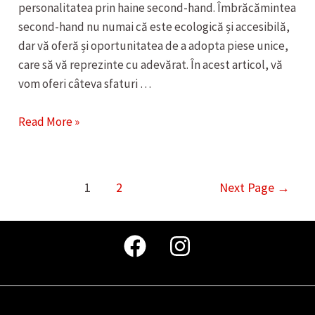
personalitatea prin haine second-hand. Îmbrăcămintea
second-hand nu numai că este ecologică și accesibilă,
dar vă oferă și oportunitatea de a adopta piese unice,
care să vă reprezinte cu adevărat. În acest articol, vă
vom oferi câteva sfaturi …
DESCOPERA
Read More »
STILUL
UNIC:
NUNTI
Paginație
1
2
Next Page
→
ELEGANTE,
articole
CU
HAINE
SECOND-
HAND