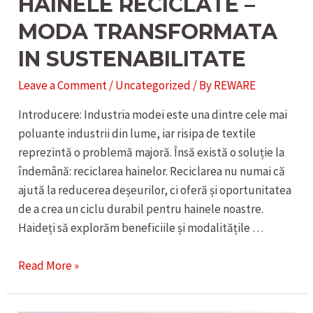
HAINELE RECICLATE –
MODA TRANSFORMATA
IN SUSTENABILITATE
Leave a Comment
/
Uncategorized
/ By
REWARE
Introducere: Industria modei este una dintre cele mai
poluante industrii din lume, iar risipa de textile
reprezintă o problemă majoră. Însă există o soluție la
îndemână: reciclarea hainelor. Reciclarea nu numai că
ajută la reducerea deșeurilor, ci oferă și oportunitatea
de a crea un ciclu durabil pentru hainele noastre.
Haideți să explorăm beneficiile și modalitățile …
HAINELE
Read More »
RECICLATE
–