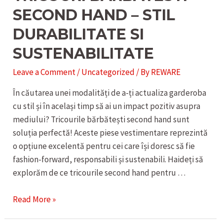
SECOND HAND – STIL
DURABILITATE SI
SUSTENABILITATE
Leave a Comment
/
Uncategorized
/ By
REWARE
În căutarea unei modalități de a-ți actualiza garderoba
cu stil și în același timp să ai un impact pozitiv asupra
mediului? Tricourile bărbătești second hand sunt
soluția perfectă! Aceste piese vestimentare reprezintă
o opțiune excelentă pentru cei care își doresc să fie
fashion-forward, responsabili și sustenabili. Haideți să
explorăm de ce tricourile second hand pentru …
TRICOURI
Read More »
BARBATESTI