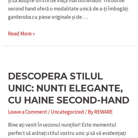
și să adopte un stil de viață mai sustenabil. Tricourile
second hand oferă o modalitate unică de a-ți îmbogăți
garderoba cu piese originale și de …
ATRACTIVITATEA
Read More »
SI
VERSATILITATEA
TRICOURILOR
SECOND
DESCOPERA STILUL
HAND
PENTRU
UNIC: NUNTI ELEGANTE,
FEMEI
CU HAINE SECOND-HAND
Leave a Comment
/
Uncategorized
/ By
REWARE
Bine ați venit în sezonul nunților! Este momentul
perfect să arătați stilul vostru unic și să vă evidențiați