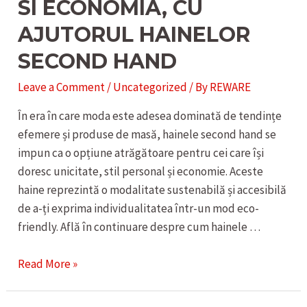
SI ECONOMIA, CU
AJUTORUL HAINELOR
SECOND HAND
Leave a Comment
/
Uncategorized
/ By
REWARE
În era în care moda este adesea dominată de tendințe
efemere și produse de masă, hainele second hand se
impun ca o opțiune atrăgătoare pentru cei care își
doresc unicitate, stil personal și economie. Aceste
haine reprezintă o modalitate sustenabilă și accesibilă
de a-ți exprima individualitatea într-un mod eco-
friendly. Află în continuare despre cum hainele …
DESCOPERA
Read More »
UNICITATEA
SI