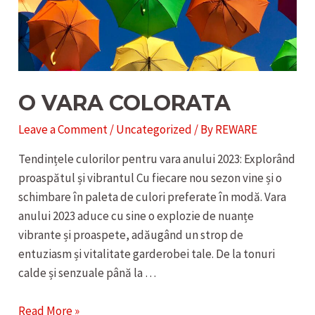
O VARA COLORATA
Leave a Comment
/
Uncategorized
/ By
REWARE
Tendințele culorilor pentru vara anului 2023: Explorând
proaspătul și vibrantul Cu fiecare nou sezon vine și o
schimbare în paleta de culori preferate în modă. Vara
anului 2023 aduce cu sine o explozie de nuanțe
vibrante și proaspete, adăugând un strop de
entuziasm și vitalitate garderobei tale. De la tonuri
calde și senzuale până la …
O
Read More »