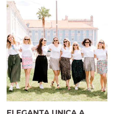
ECONOMIA,
CU
AJUTORUL
HAINELOR
SECOND
HAND
ELEGANTA UNICA A