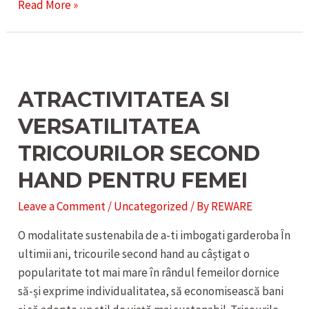
SARBATORESTE
Read More »
VARA
IN
STIL
ECO-
ATRACTIVITATEA SI
FRIENDLY
–
VERSATILITATEA
PANTALONII
TRICOURILOR SECOND
SCURTI
SECOND
HAND PENTRU FEMEI
HAND
Leave a Comment
/
Uncategorized
/ By
REWARE
O modalitate sustenabila de a-ti imbogati garderoba În
ultimii ani, tricourile second hand au câștigat o
popularitate tot mai mare în rândul femeilor dornice
să-și exprime individualitatea, să economisească bani