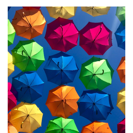
SECOND
HAND
–
STIL
DURABILITATE
SI
SUSTENABILITATE