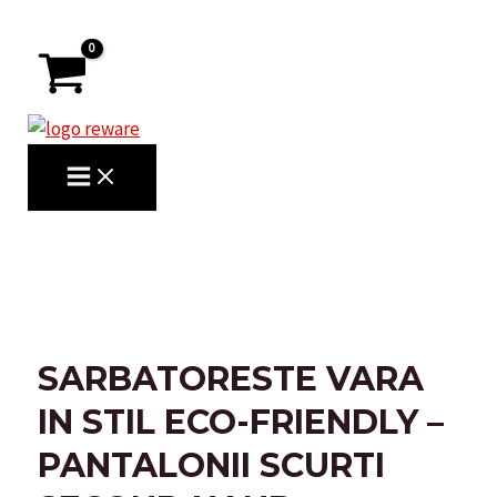
Skip
to
content
MAIN
MENU
Search
SARBATORESTE VARA
IN STIL ECO-FRIENDLY –
PANTALONII SCURTI