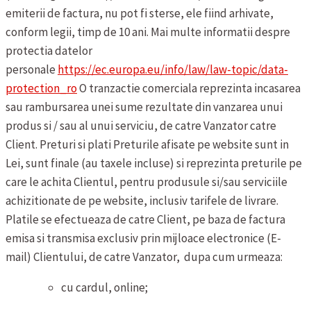
emiterii de factura, nu pot fi sterse, ele fiind arhivate,
conform legii, timp de 10 ani. Mai multe informatii despre
protectia datelor
personale
https://ec.europa.eu/info/law/law-topic/data-
protection_ro
O tranzactie comerciala reprezinta incasarea
sau rambursarea unei sume rezultate din vanzarea unui
produs si / sau al unui serviciu, de catre Vanzator catre
Client.
Preturi si plati
Preturile afisate pe website sunt in
Lei, sunt finale (au taxele incluse) si reprezinta preturile pe
care le achita Clientul, pentru produsule si/sau serviciile
achizitionate de pe website, inclusiv tarifele de livrare.
Platile se efectueaza de catre Client, pe baza de factura
emisa si transmisa exclusiv prin mijloace electronice (E-
mail) Clientului, de catre Vanzator, dupa cum urmeaza:
cu cardul, online;