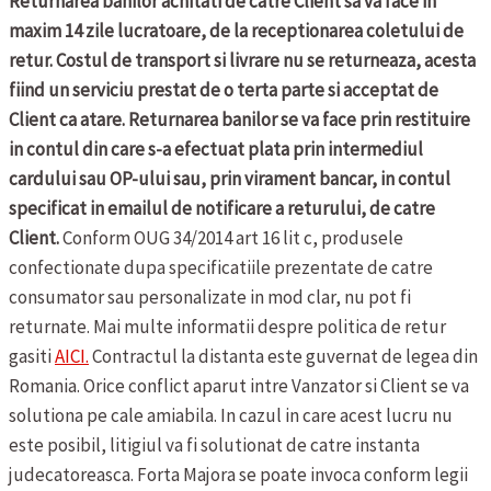
Returnarea banilor achitati de catre Client sa va face in
maxim 14 zile lucratoare, de la receptionarea coletului de
retur. Costul de transport si livrare nu se returneaza, acesta
fiind un serviciu prestat de o terta parte si acceptat de
Client ca atare. Returnarea banilor se va face prin restituire
in contul din care s-a efectuat plata prin intermediul
cardului sau OP-ului sau, prin virament bancar, in contul
specificat in emailul de notificare a returului, de catre
Client.
Conform OUG 34/2014 art 16 lit c, produsele
confectionate dupa specificatiile prezentate de catre
consumator sau personalizate in mod clar, nu pot fi
returnate.
Mai multe informatii despre politica de retur
gasiti
AICI.
Contractul la distanta este guvernat de legea din
Romania. Orice conflict aparut intre Vanzator si Client se va
solutiona pe cale amiabila. In cazul in care acest lucru nu
este posibil, litigiul va fi solutionat de catre instanta
judecatoreasca.
Forta Majora se poate invoca conform legii