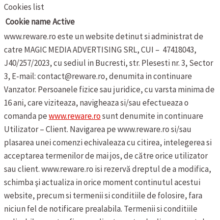
Cookies list
Cookie name
Active
www.reware.ro este un website detinut si administrat de
catre MAGIC MEDIA ADVERTISING SRL, CUI – 47418043,
J40/257/2023, cu sediul in Bucresti, str. Plesesti nr. 3, Sector
3, E-mail: contact@reware.ro, denumita in continuare
Vanzator.
Persoanele fizice sau juridice, cu varsta minima de
16 ani, care viziteaza, navigheaza si/sau efectueaza o
comanda pe
www.reware.ro
sunt denumite in continuare
Utilizator – Client.
Navigarea pe www.reware.ro si/sau
plasarea unei comenzi echivaleaza cu citirea, intelegerea si
acceptarea termenilor de mai jos, de către orice utilizator
sau client.
www.reware.ro isi rezervă dreptul de a modifica,
schimba şi actualiza in orice moment continutul acestui
website, precum si termenii si conditiile de folosire, fara
niciun fel de notificare prealabila.
Termenii si conditiile