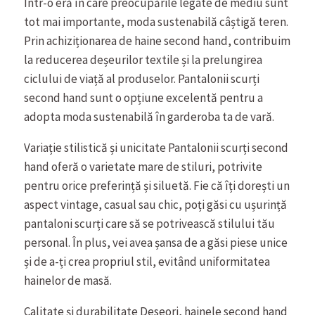
Într-o eră în care preocupările legate de mediu sunt
tot mai importante, moda sustenabilă câștigă teren.
Prin achiziționarea de haine second hand, contribuim
la reducerea deșeurilor textile și la prelungirea
ciclului de viață al produselor. Pantalonii scurți
second hand sunt o opțiune excelentă pentru a
adopta moda sustenabilă în garderoba ta de vară.
Variație stilistică și unicitate Pantalonii scurți second
hand oferă o varietate mare de stiluri, potrivite
pentru orice preferință și siluetă. Fie că îți dorești un
aspect vintage, casual sau chic, poți găsi cu ușurință
pantaloni scurți care să se potrivească stilului tău
personal. În plus, vei avea șansa de a găsi piese unice
și de a-ți crea propriul stil, evitând uniformitatea
hainelor de masă.
Calitate și durabilitate Deseori, hainele second hand