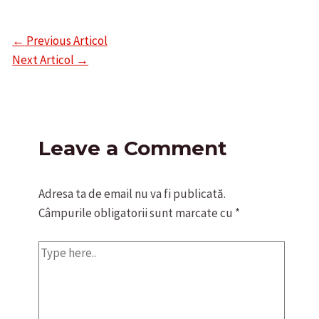
Navigare
←
Previous Articol
în
Next Articol
→
articole
Leave a Comment
Adresa ta de email nu va fi publicată.
Câmpurile obligatorii sunt marcate cu
*
Type
here..