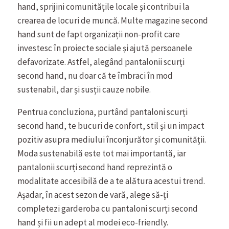
hand, sprijini comunitățile locale și contribui la
crearea de locuri de muncă. Multe magazine second
hand sunt de fapt organizații non-profit care
investesc în proiecte sociale și ajută persoanele
defavorizate. Astfel, alegând pantalonii scurți
second hand, nu doar că te îmbraci în mod
sustenabil, dar și susții cauze nobile.
Pentrua concluziona, purtând pantaloni scurți
second hand, te bucuri de confort, stil și un impact
pozitiv asupra mediului înconjurător și comunității.
Moda sustenabilă este tot mai importantă, iar
pantalonii scurți second hand reprezintă o
modalitate accesibilă de a te alătura acestui trend.
Așadar, în acest sezon de vară, alege să-ți
completezi garderoba cu pantaloni scurți second
hand și fii un adept al modei eco-friendly.