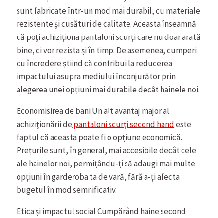
sunt fabricate într-un mod mai durabil, cu materiale
rezistente și cusături de calitate. Aceasta înseamnă
că poți achiziționa pantaloni scurți care nu doar arată
bine, ci vor rezista și în timp. De asemenea, cumperi
cu încredere știind că contribui la reducerea
impactului asupra mediului înconjurător prin
alegerea unei opțiuni mai durabile decât hainele noi.
Economisirea de bani Un alt avantaj major al
achiziționării de
pantaloni scurți second hand
este
faptul că aceasta poate fi o opțiune economică.
Prețurile sunt, în general, mai accesibile decât cele
ale hainelor noi, permițându-ți să adaugi mai multe
opțiuni în garderoba ta de vară, fără a-ți afecta
bugetul în mod semnificativ.
Etica și impactul social Cumpărând haine second