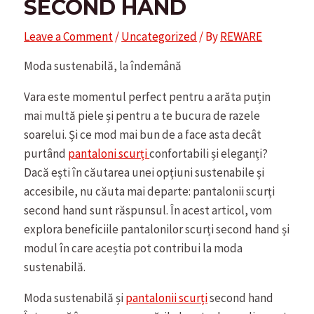
SECOND HAND
Leave a Comment
/
Uncategorized
/ By
REWARE
Moda sustenabilă, la îndemână
Vara este momentul perfect pentru a arăta puțin
mai multă piele și pentru a te bucura de razele
soarelui. Și ce mod mai bun de a face asta decât
purtând
pantaloni scurți
confortabili și eleganți?
Dacă ești în căutarea unei opțiuni sustenabile și
accesibile, nu căuta mai departe: pantalonii scurți
second hand sunt răspunsul. În acest articol, vom
explora beneficiile pantalonilor scurți second hand și
modul în care aceștia pot contribui la moda
sustenabilă.
Moda sustenabilă și
pantalonii scurți
second hand