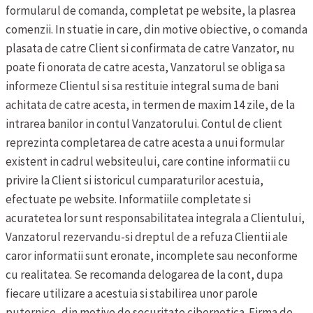
formularul de comanda, completat pe website, la plasrea
comenzii. In stuatie in care, din motive obiective, o comanda
plasata de catre Client si confirmata de catre Vanzator, nu
poate fi onorata de catre acesta, Vanzatorul se obliga sa
informeze Clientul si sa restituie integral suma de bani
achitata de catre acesta, in termen de maxim 14 zile, de la
intrarea banilor in contul Vanzatorului.
Contul de client
reprezinta completarea de catre acesta a unui formular
existent in cadrul websiteului, care contine informatii cu
privire la Client si istoricul cumparaturilor acestuia,
efectuate pe website. Informatiile completate si
acuratetea lor sunt responsabilitatea integrala a Clientului,
Vanzatorul rezervandu-si dreptul de a refuza Clientii ale
caror informatii sunt eronate, incomplete sau neconforme
cu realitatea. Se recomanda delogarea de la cont, dupa
fiecare utilizare a acestuia si stabilirea unor parole
puternice, din motive de securitate cibernetica.
Firma de