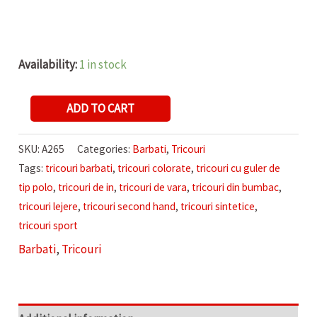
Availability:
1 in stock
TRICOU
ADD TO CART
DE
BARBATI
SKU:
A265
Categories:
Barbati
,
Tricouri
VIOLET
Tags:
tricouri barbati
,
tricouri colorate
,
tricouri cu guler de
quantity
tip polo
,
tricouri de in
,
tricouri de vara
,
tricouri din bumbac
,
tricouri lejere
,
tricouri second hand
,
tricouri sintetice
,
tricouri sport
Barbati
,
Tricouri