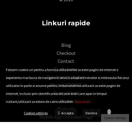
Linkuri rapide
Blog
Checkout
Contact
Contul meu
Folosim cookie-uri pentru a furniza utilizatorilor acestei pagini de internet o
Cos de cumparaturi
experienta mai buna de navigare si servicii adaptate nevoilor si interesului fiecarui
Despre REWARE
utilizator in parte si anume pentru: imbunatatirea utilizarii acestei pagini de
Generalitati
internet, inclusiv prin identificarea oricaror erori care apar in timpul
Home
vizitarii/utilizarii acesteia de catre utilizatori.
View more
Magazin
Accepta
Cookies settings
Declina
Mobile App Checkout Page
Cookies settings
Mobile App Woocommerce Thank You