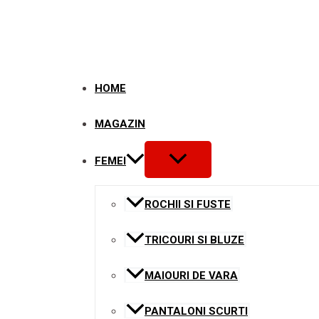
Skip
to
content
HOME
MAGAZIN
MENU
FEMEI
TOGGLE
ROCHII SI FUSTE
TRICOURI SI BLUZE
MAIOURI DE VARA
PANTALONI SCURTI