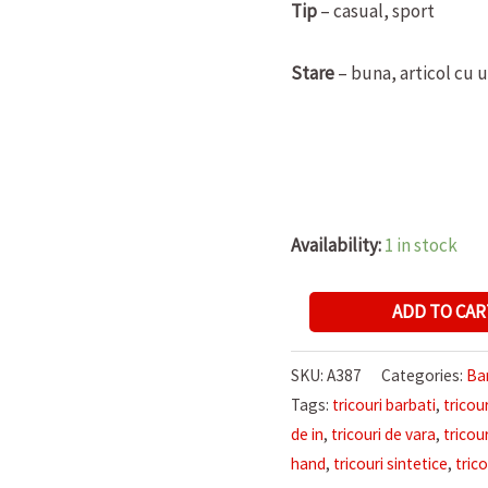
Tip
– casual, sport
Stare
– buna, articol cu 
Availability:
1 in stock
TRICOU
ADD TO CAR
DE
BARBATI
SKU:
A387
Categories:
Ba
NIKE
Tags:
tricouri barbati
,
tricou
quantity
de in
,
tricouri de vara
,
tricou
hand
,
tricouri sintetice
,
tric