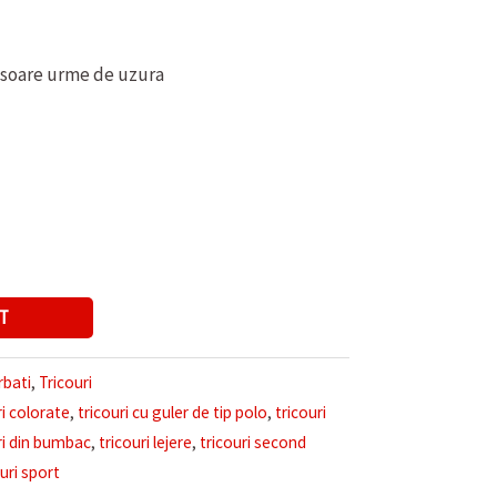
usoare urme de uzura
T
rbati
,
Tricouri
ri colorate
,
tricouri cu guler de tip polo
,
tricouri
ri din bumbac
,
tricouri lejere
,
tricouri second
ouri sport