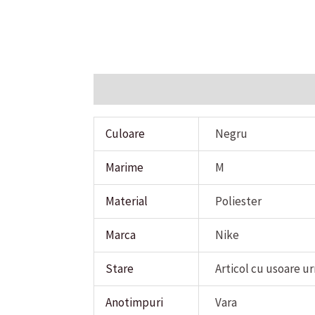
Additional information
Reviews (0)
Culoare
Negru
Marime
M
Material
Poliester
Marca
Nike
Stare
Articol cu usoare u
Anotimpuri
Vara