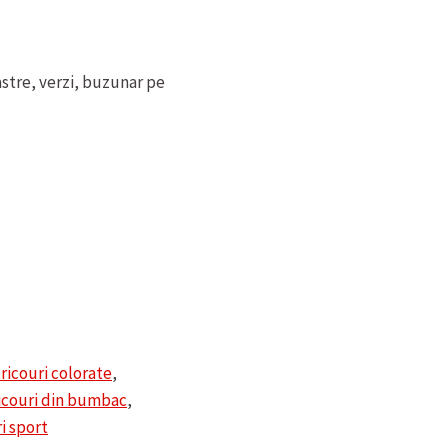
astre, verzi, buzunar pe
tricouri colorate
,
icouri din bumbac
,
i sport