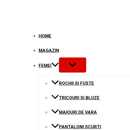
Skip
to
content
HOME
MAGAZIN
MENU
FEMEI
TOGGLE
ROCHII SI FUSTE
TRICOURI SI BLUZE
MAIOURI DE VARA
PANTALONI SCURTI