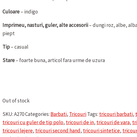
Culoare
– indigo
Imprimeu, nasturi, guler, alte accesorii
– dungi roz, albe, alb
piept
Tip
– casual
Stare
– foarte buna, articol fara urme de uzura
Out of stock
SKU:
A270
Categories:
Barbati
,
Tricouri
Tags:
tricouri barbati
,
tricouri cu guler de tip polo
,
tricouri de in
,
tricouri de vara
,
tr
tricouri lejere
,
tricouri second hand
,
tricouri sintetice
,
tricour