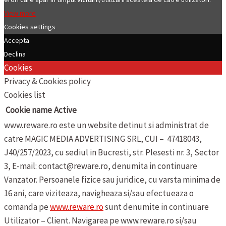
View more
Cookies settings
Accepta
Declina
Cookies
Privacy & Cookies policy
Cookies list
Cookie name
Active
www.reware.ro este un website detinut si administrat de
catre MAGIC MEDIA ADVERTISING SRL, CUI – 47418043,
J40/257/2023, cu sediul in Bucresti, str. Plesesti nr. 3, Sector
3, E-mail: contact@reware.ro, denumita in continuare
Vanzator.
Persoanele fizice sau juridice, cu varsta minima de
16 ani, care viziteaza, navigheaza si/sau efectueaza o
comanda pe
www.reware.ro
sunt denumite in continuare
Utilizator – Client.
Navigarea pe www.reware.ro si/sau