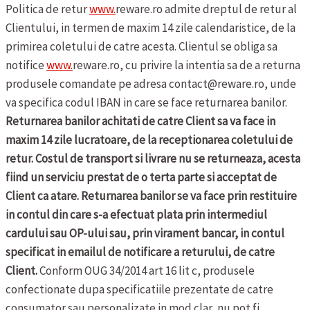
Politica de retur
www.
reware.ro admite dreptul de retur al
Clientului, in termen de maxim 14 zile calendaristice, de la
primirea coletului de catre acesta. Clientul se obliga sa
notifice
www.
reware.ro, cu privire la intentia sa de a returna
produsele comandate pe adresa contact@reware.ro, unde
va specifica codul IBAN in care se face returnarea banilor.
Returnarea banilor achitati de catre Client sa va face in
maxim 14 zile lucratoare, de la receptionarea coletului de
retur. Costul de transport si livrare nu se returneaza, acesta
fiind un serviciu prestat de o terta parte si acceptat de
Client ca atare. Returnarea banilor se va face prin restituire
in contul din care s-a efectuat plata prin intermediul
cardului sau OP-ului sau, prin virament bancar, in contul
specificat in emailul de notificare a returului, de catre
Client.
Conform OUG 34/2014 art 16 lit c, produsele
confectionate dupa specificatiile prezentate de catre
consumator sau personalizate in mod clar, nu pot fi