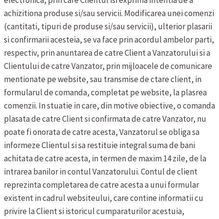
electronica, prin care Clientul isi exprima intentia de a
achizitiona produse si/sau servicii.
Modificarea unei comenzi
(cantitati, tipuri de produse si/sau servicii), ulterior plasarii
si confirmarii acesteia, se va face prin acordul ambelor parti,
respectiv, prin anuntarea de catre Client a Vanzatorului si a
Clientului de catre Vanzator, prin mijloacele de comunicare
mentionate pe website, sau transmise de ctare client, in
formularul de comanda, completat pe website, la plasrea
comenzii. In stuatie in care, din motive obiective, o comanda
plasata de catre Client si confirmata de catre Vanzator, nu
poate fi onorata de catre acesta, Vanzatorul se obliga sa
informeze Clientul si sa restituie integral suma de bani
achitata de catre acesta, in termen de maxim 14 zile, de la
intrarea banilor in contul Vanzatorului.
Contul de client
reprezinta completarea de catre acesta a unui formular
existent in cadrul websiteului, care contine informatii cu
privire la Client si istoricul cumparaturilor acestuia,