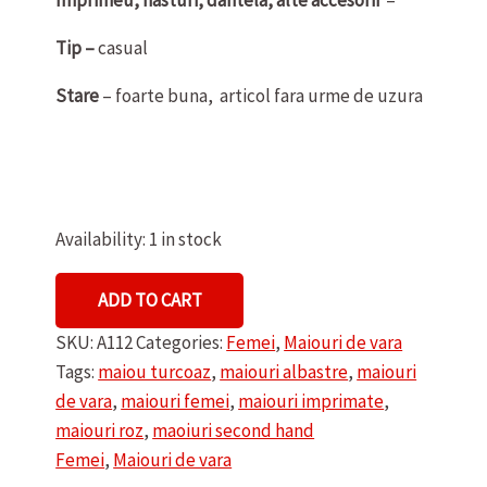
Tip –
casual
Stare
– foarte buna, articol fara urme de uzura
Availability:
1 in stock
MAIOU
ADD TO CART
DE
SKU:
A112
Categories:
Femei
,
Maiouri de vara
DAMA
Tags:
maiou turcoaz
,
maiouri albastre
,
maiouri
LILA
de vara
,
maiouri femei
,
maiouri imprimate
,
quantity
maiouri roz
,
maoiuri second hand
Femei
,
Maiouri de vara