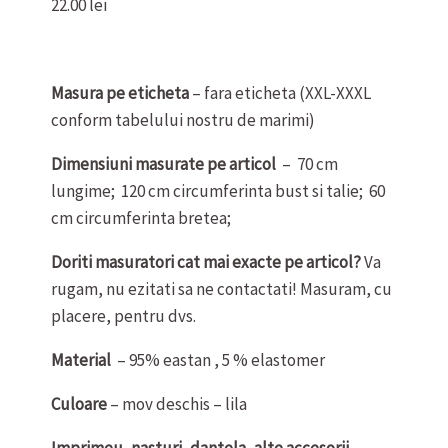
22.00
lei
Masura pe eticheta
– fara eticheta (XXL-XXXL
conform tabelului nostru de marimi)
Dimensiuni masurate pe articol
– 70 cm
lungime; 120 cm circumferinta bust si talie; 60
cm circumferinta bretea;
Doriti masuratori cat mai exacte pe articol?
Va
rugam, nu ezitati sa ne contactati! Masuram, cu
placere, pentru dvs.
Material
– 95% eastan , 5 % elastomer
Culoare
– mov deschis – lila
Imprimeu, nasturi, dantela, alte accesorii
–