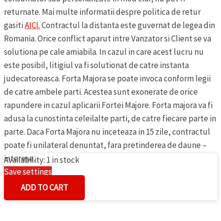
returnate.
Mai multe informatii despre politica de retur
gasiti
AICI.
Contractul la distanta este guvernat de legea din
Romania. Orice conflict aparut intre Vanzator si Client se va
solutiona pe cale amiabila. In cazul in care acest lucru nu
este posibil, litigiul va fi solutionat de catre instanta
judecatoreasca.
Forta Majora se poate invoca conform legii
de catre ambele parti. Acestea sunt exonerate de orice
rapundere in cazul aplicarii Fortei Majore. Forta majora va fi
adusa la cunostinta celeilalte parti, de catre fiecare parte in
parte. Daca Forta Majora nu inceteaza in 15 zile, contractul
poate fi unilateral denuntat, fara pretinderea de daune –
interese.
Availability:
1 in stock
Save settings
MAIOU
Cookies settings
ADD TO CART
DE
DAMA