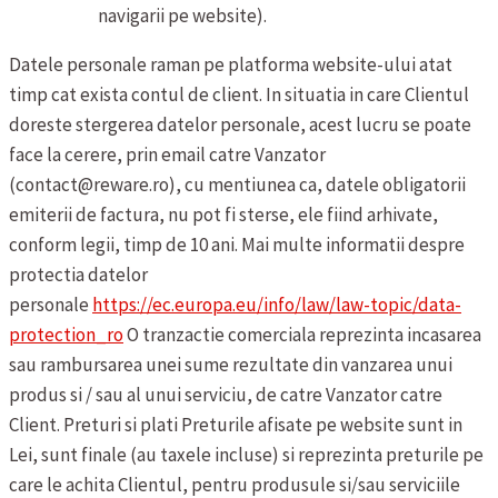
navigarii pe website).
Datele personale raman pe platforma website-ului atat
timp cat exista contul de client. In situatia in care Clientul
doreste stergerea datelor personale, acest lucru se poate
face la cerere, prin email catre Vanzator
(contact@reware.ro), cu mentiunea ca, datele obligatorii
emiterii de factura, nu pot fi sterse, ele fiind arhivate,
conform legii, timp de 10 ani. Mai multe informatii despre
protectia datelor
personale
https://ec.europa.eu/info/law/law-topic/data-
protection_ro
O tranzactie comerciala reprezinta incasarea
sau rambursarea unei sume rezultate din vanzarea unui
produs si / sau al unui serviciu, de catre Vanzator catre
Client.
Preturi si plati
Preturile afisate pe website sunt in
Lei, sunt finale (au taxele incluse) si reprezinta preturile pe
care le achita Clientul, pentru produsule si/sau serviciile