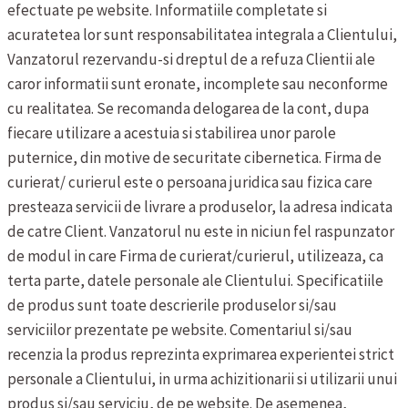
efectuate pe website. Informatiile completate si
acuratetea lor sunt responsabilitatea integrala a Clientului,
Vanzatorul rezervandu-si dreptul de a refuza Clientii ale
caror informatii sunt eronate, incomplete sau neconforme
cu realitatea. Se recomanda delogarea de la cont, dupa
fiecare utilizare a acestuia si stabilirea unor parole
puternice, din motive de securitate cibernetica.
Firma de
curierat/ curierul este o persoana juridica sau fizica care
presteaza servicii de livrare a produselor, la adresa indicata
de catre Client. Vanzatorul nu este in niciun fel raspunzator
de modul in care Firma de curierat/curierul, utilizeaza, ca
terta parte, datele personale ale Clientului.
Specificatiile
de produs sunt toate descrierile produselor si/sau
serviciilor prezentate pe website.
Comentariul si/sau
recenzia la produs reprezinta exprimarea experientei strict
personale a Clientului, in urma achizitionarii si utilizarii unui
produs si/sau serviciu, de pe website. De asemenea,