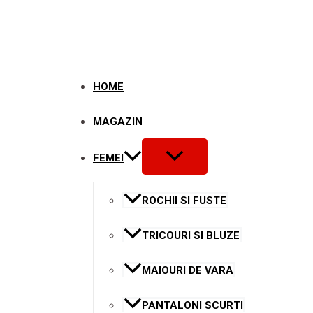
Skip
to
content
HOME
MAGAZIN
MENU
FEMEI
TOGGLE
ROCHII SI FUSTE
TRICOURI SI BLUZE
MAIOURI DE VARA
PANTALONI SCURTI