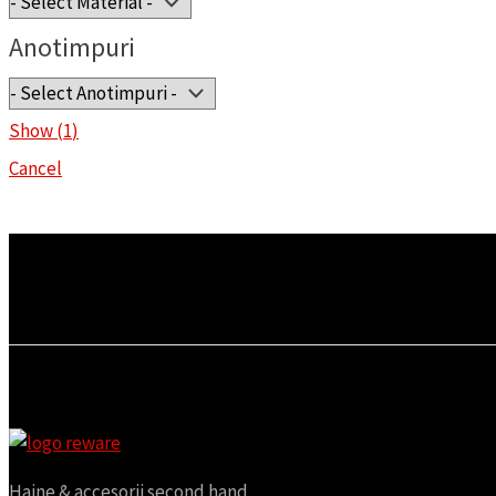
Anotimpuri
Show
(
1
)
Cancel
Haine & accesorii second hand