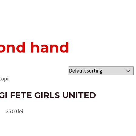
cond hand
Copii
I FETE GIRLS UNITED
35.00
lei