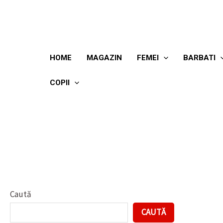
Skip
to
content
HOME
MAGAZIN
FEMEI
BARBATI
COPII
Caută
CAUTĂ