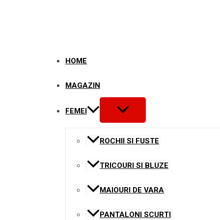
Skip
to
content
HOME
MAGAZIN
MENU
FEMEI
TOGGLE
ROCHII SI FUSTE
TRICOURI SI BLUZE
MAIOURI DE VARA
PANTALONI SCURTI