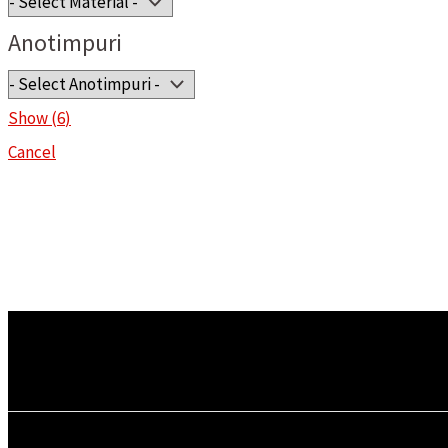
Anotimpuri
Show
(
6
)
Cancel