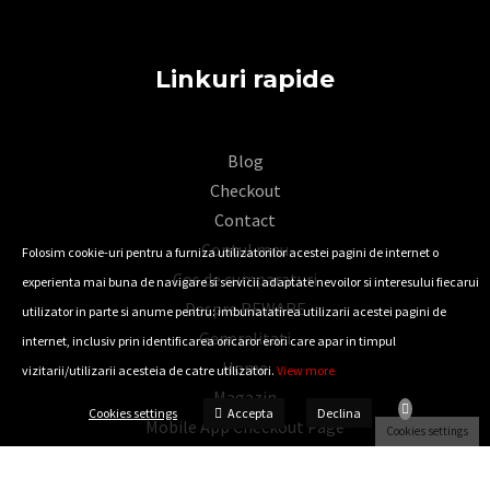
Linkuri rapide
Blog
Checkout
Contact
Contul meu
Folosim cookie-uri pentru a furniza utilizatorilor acestei pagini de internet o
Cos de cumparaturi
experienta mai buna de navigare si servicii adaptate nevoilor si interesului fiecarui
Despre REWARE
utilizator in parte si anume pentru: imbunatatirea utilizarii acestei pagini de
Generalitati
internet, inclusiv prin identificarea oricaror erori care apar in timpul
Home
vizitarii/utilizarii acesteia de catre utilizatori.
View more
Magazin
Accepta
Cookies settings
Declina
Mobile App Checkout Page
Cookies settings
Mobile App Woocommerce Thank You
Politica de retur