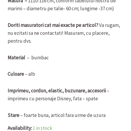
Masura –
1110-116 cm, conform tabelului nostru de
marimi – diametru pe talie- 60 cm; lungime -37 cm)
Doriti masuratori cat mai exacte pe articol?
Va rugam,
nu ezitati sa ne contactati! Masuram, cu placere,
pentru dvs.
Material
– bumbac
Culoare
– alb
Imprimeu, cordon, elastic, buzunare, accesorii
–
imprimeu cu personaje Disney, fata – spate
Stare
– foarte buna, articol fara urme de uzura
Availability:
1 in stock