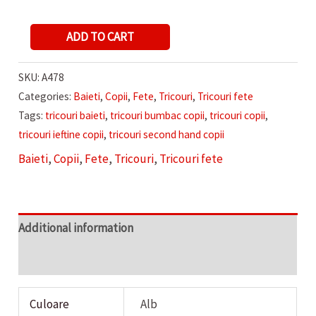
TRICOU
ADD TO CART
UNISEX
UNITED
SKU:
A478
COLORS
Categories:
Baieti
,
Copii
,
Fete
,
Tricouri
,
Tricouri fete
OF
Tags:
tricouri baieti
,
tricouri bumbac copii
,
tricouri copii
,
BENETON
tricouri ieftine copii
,
tricouri second hand copii
quantity
Baieti
,
Copii
,
Fete
,
Tricouri
,
Tricouri fete
Additional information
Reviews (0)
Culoare
Alb