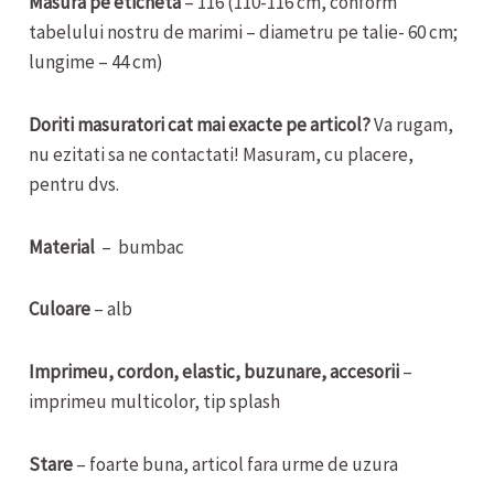
Masura pe eticheta
– 116 (110-116 cm, conform
tabelului nostru de marimi – diametru pe talie- 60 cm;
lungime – 44 cm)
Doriti masuratori cat mai exacte pe articol?
Va rugam,
nu ezitati sa ne contactati! Masuram, cu placere,
pentru dvs.
Material
– bumbac
Culoare
– alb
Imprimeu, cordon, elastic, buzunare, accesorii
–
imprimeu multicolor, tip splash
Stare
– foarte buna, articol fara urme de uzura