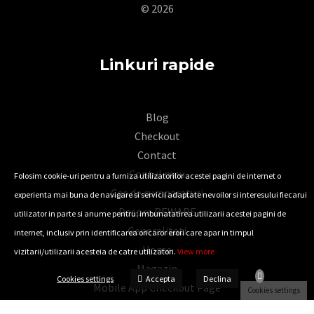
© 2026
Linkuri rapide
Blog
Checkout
Contact
Contul meu
Folosim cookie-uri pentru a furniza utilizatorilor acestei pagini de internet o
Cos de cumparaturi
experienta mai buna de navigare si servicii adaptate nevoilor si interesului fiecarui
Despre REWARE
utilizator in parte si anume pentru: imbunatatirea utilizarii acestei pagini de
Generalitati
internet, inclusiv prin identificarea oricaror erori care apar in timpul
Home
vizitarii/utilizarii acesteia de catre utilizatori.
View more
Magazin
Accepta
Cookies settings
Declina
Mobile App Checkout Page
Cookies settings
Mobile App Woocommerce Thank You