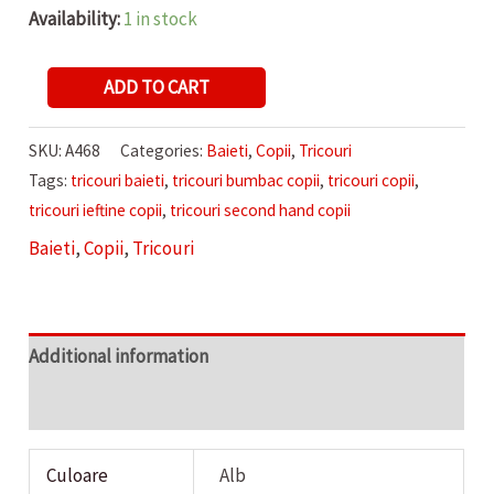
Availability:
1 in stock
TRICOU
ADD TO CART
DE
BAIETI
SKU:
A468
Categories:
Baieti
,
Copii
,
Tricouri
TAPE
Tags:
tricouri baieti
,
tricouri bumbac copii
,
tricouri copii
,
A
tricouri ieftine copii
,
tricouri second hand copii
LOEIL
Baieti
,
Copii
,
Tricouri
quantity
Additional information
Reviews (0)
Culoare
Alb