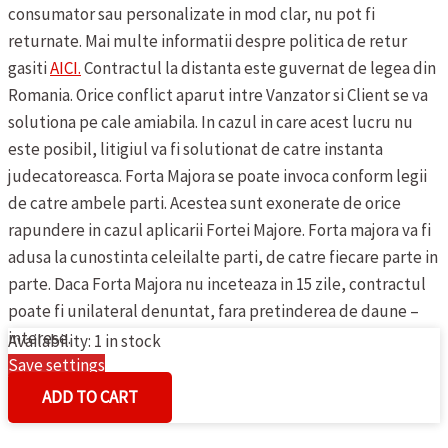
consumator sau personalizate in mod clar, nu pot fi
returnate.
Mai multe informatii despre politica de retur
gasiti
AICI.
Contractul la distanta este guvernat de legea din
Romania. Orice conflict aparut intre Vanzator si Client se va
solutiona pe cale amiabila. In cazul in care acest lucru nu
este posibil, litigiul va fi solutionat de catre instanta
judecatoreasca.
Forta Majora se poate invoca conform legii
de catre ambele parti. Acestea sunt exonerate de orice
rapundere in cazul aplicarii Fortei Majore. Forta majora va fi
adusa la cunostinta celeilalte parti, de catre fiecare parte in
parte. Daca Forta Majora nu inceteaza in 15 zile, contractul
poate fi unilateral denuntat, fara pretinderea de daune –
interese.
Availability:
1 in stock
Save settings
MAIOU
Cookies settings
ADD TO CART
DE
DAMA