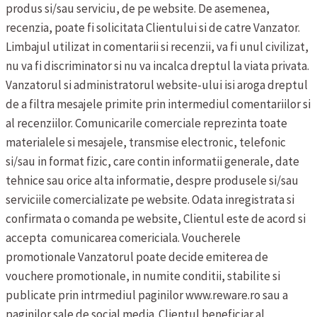
produs si/sau serviciu, de pe website. De asemenea,
recenzia, poate fi solicitata Clientului si de catre Vanzator.
Limbajul utilizat in comentarii si recenzii, va fi unul civilizat,
nu va fi discriminator si nu va incalca dreptul la viata privata.
Vanzatorul si administratorul website-ului isi aroga dreptul
de a filtra mesajele primite prin intermediul comentariilor si
al recenziilor.
Comunicarile comerciale reprezinta toate
materialele si mesajele, transmise electronic, telefonic
si/sau in format fizic, care contin informatii generale, date
tehnice sau orice alta informatie, despre produsele si/sau
serviciile comercializate pe website. Odata inregistrata si
confirmata o comanda pe website, Clientul este de acord si
accepta comunicarea comericiala.
Voucherele
promotionale
Vanzatorul poate decide emiterea de
vouchere promotionale, in numite conditii, stabilite si
publicate prin intrmediul paginilor www.reware.ro sau a
paginilor sale de social media. Clientul beneficiar al