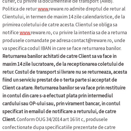
curier, cu privire la documentele de transport (AWB).
Politica de retur
www.
reware.ro admite dreptul de retur al
Clientului, in termen de maxim 14 zile calendaristice, de la
primirea coletului de catre acesta. Clientul se obliga sa
notifice
www.
reware.ro, cu privire la intentia sa de a returna
produsele comandate pe adresa contact@reware.ro, unde
va specifica codul IBAN in care se face returnarea banilor.
Returnarea banilor achitati de catre Client sa va face in
maxim 14 zile lucratoare, de la receptionarea coletului de
retur. Costul de transport si livrare nu se returneaza, acesta
fiind un serviciu prestat de o terta parte si acceptat de
Client ca atare. Returnarea banilor se va face prin restituire
in contul din care s-a efectuat plata prin intermediul
cardului sau OP-ului sau, prin virament bancar, in contul
specificat in emailul de notificare a returului, de catre
Client.
Conform OUG 34/2014 art 16 lit c, produsele
confectionate dupa specificatiile prezentate de catre