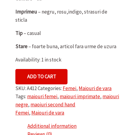
Imprimeu
– negru, rosu,indigo, strasuri de
sticla
Tip
– casual
Stare
– foarte buna, articol fara urme de uzura
Availability:
1 in stock
MAIOU
ADD TO CART
DE
SKU:
A412
Categories:
Femei
,
Maiouri de vara
DAMA
Tags:
maiouri femei
,
maiouri imprimate
,
maiouri
SISTERHOOD
negre
,
maoiuri second hand
quantity
Femei
,
Maiouri de vara
Additional information
Reviews (0)