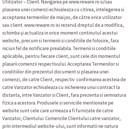
Utilizator – Client.
Navigarea pe www.reware.ro si/sau
plasarea unei comenzi echivaleaza cu citirea, intelegerea si
acceptarea termenilor de mai jos, de către orice utilizator
sau client.
www.reware.ro isi rezervă dreptul de a modifica,
schimba şi actualiza in orice moment continutul acestui
website, precum si termenii si conditiile de folosire, fara
niciun fel de notificare prealabila.
Termenii si conditiile
aplicabile, pentru fiecare client, sunt cele din momentul
plasarii comenzii respectivului.
Acceptarea Termenilor si
conditiilor din prezentul document si plasarea unei
comenzi, de catre Client, respectiv confirmarea acesteia de
catre Vanzator echivaleaza cu incheierea unui contract la
distanta, intre Vanzator si Client, fara prezenta si semnatura
fizica a acestora.
Produsele si serviciile mentionate pe
website sunt cele care urmeaza a fi furnizate de catre
Vanzator, Clientului. Comenzile Clientului catre vanzator,
prin intermediul website-ului, sunt informatii ne natura