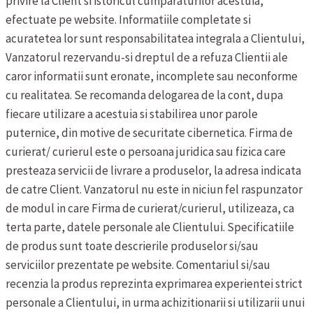
privire la Client si istoricul cumparaturilor acestuia,
efectuate pe website. Informatiile completate si
acuratetea lor sunt responsabilitatea integrala a Clientului,
Vanzatorul rezervandu-si dreptul de a refuza Clientii ale
caror informatii sunt eronate, incomplete sau neconforme
cu realitatea. Se recomanda delogarea de la cont, dupa
fiecare utilizare a acestuia si stabilirea unor parole
puternice, din motive de securitate cibernetica.
Firma de
curierat/ curierul este o persoana juridica sau fizica care
presteaza servicii de livrare a produselor, la adresa indicata
de catre Client. Vanzatorul nu este in niciun fel raspunzator
de modul in care Firma de curierat/curierul, utilizeaza, ca
terta parte, datele personale ale Clientului.
Specificatiile
de produs sunt toate descrierile produselor si/sau
serviciilor prezentate pe website.
Comentariul si/sau
recenzia la produs reprezinta exprimarea experientei strict
personale a Clientului, in urma achizitionarii si utilizarii unui