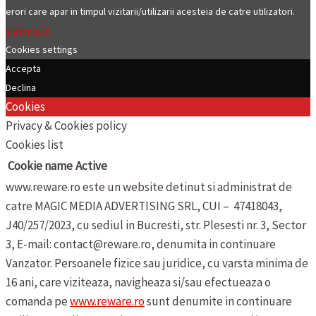
erori care apar in timpul vizitarii/utilizarii acesteia de catre utilizatori.
View more
Cookies settings
Accepta
Declina
Cookies
Privacy & Cookies policy
Cookies list
Cookie name
Active
www.reware.ro este un website detinut si administrat de
catre MAGIC MEDIA ADVERTISING SRL, CUI – 47418043,
J40/257/2023, cu sediul in Bucresti, str. Plesesti nr. 3, Sector
3, E-mail: contact@reware.ro, denumita in continuare
Vanzator.
Persoanele fizice sau juridice, cu varsta minima de
16 ani, care viziteaza, navigheaza si/sau efectueaza o
comanda pe
www.reware.ro
sunt denumite in continuare