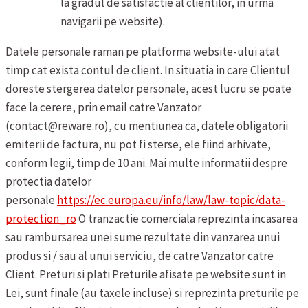
la gradul de satisfactie al clientilor, in urma
navigarii pe website).
Datele personale raman pe platforma website-ului atat
timp cat exista contul de client. In situatia in care Clientul
doreste stergerea datelor personale, acest lucru se poate
face la cerere, prin email catre Vanzator
(contact@reware.ro), cu mentiunea ca, datele obligatorii
emiterii de factura, nu pot fi sterse, ele fiind arhivate,
conform legii, timp de 10 ani. Mai multe informatii despre
protectia datelor
personale
https://ec.europa.eu/info/law/law-topic/data-
protection_ro
O tranzactie comerciala reprezinta incasarea
sau rambursarea unei sume rezultate din vanzarea unui
produs si / sau al unui serviciu, de catre Vanzator catre
Client.
Preturi si plati
Preturile afisate pe website sunt in
Lei, sunt finale (au taxele incluse) si reprezinta preturile pe