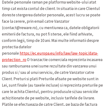
Datele personale raman pe platforma website-ului atat
timp cat exista contul de client. In situatia in care Clientul
doreste stergerea datelor personale, acest lucru se poate
face la cerere, prin email catre Vanzator
(contact@reware.ro), cu mentiunea ca, datele obligatorii
emiterii de factura, nu pot fi sterse, ele fiind arhivate,
conform legii, timp de 10 ani. Mai multe informatii despre
protectia datelor
personale
https://ec.europa.eu/info/law/law-topic/data-
protection_ro
O tranzactie comerciala reprezinta incasarea
sau rambursarea unei sume rezultate din vanzarea unui
produs si / sau al unui serviciu, de catre Vanzator catre
Client.
Preturi si plati
Preturile afisate pe website sunt in
Lei, sunt finale (au taxele incluse) si reprezinta preturile pe
care le achita Clientul, pentru produsule si/sau serviciile
achizitionate de pe website, inclusiv tarifele de livrare.
Platile se efectueaza de catre Client, pe baza de factura