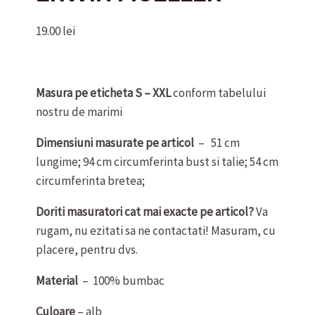
19.00
lei
Masura pe eticheta S – XXL
conform tabelului
nostru de marimi
Dimensiuni masurate pe articol
– 51 cm
lungime; 94 cm circumferinta bust si talie; 54 cm
circumferinta bretea;
Doriti masuratori cat mai exacte pe articol?
Va
rugam, nu ezitati sa ne contactati! Masuram, cu
placere, pentru dvs.
Material
– 100% bumbac
Culoare
– alb