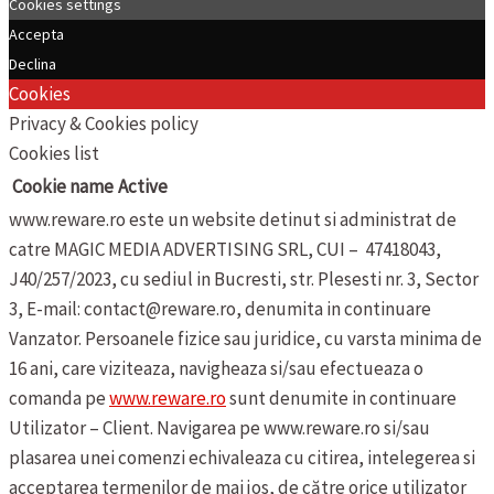
Cookies settings
Accepta
Declina
Cookies
Privacy & Cookies policy
Cookies list
Cookie name
Active
www.reware.ro este un website detinut si administrat de
catre MAGIC MEDIA ADVERTISING SRL, CUI – 47418043,
J40/257/2023, cu sediul in Bucresti, str. Plesesti nr. 3, Sector
3, E-mail: contact@reware.ro, denumita in continuare
Vanzator.
Persoanele fizice sau juridice, cu varsta minima de
16 ani, care viziteaza, navigheaza si/sau efectueaza o
comanda pe
www.reware.ro
sunt denumite in continuare
Utilizator – Client.
Navigarea pe www.reware.ro si/sau
plasarea unei comenzi echivaleaza cu citirea, intelegerea si
acceptarea termenilor de mai jos, de către orice utilizator