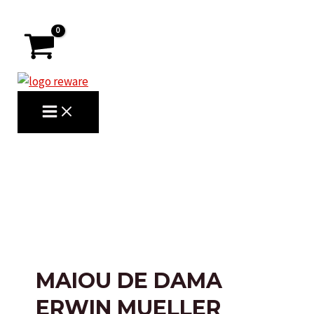
Skip
to
content
MAIN
MENU
Search
MAIOU DE DAMA
ERWIN MUELLER