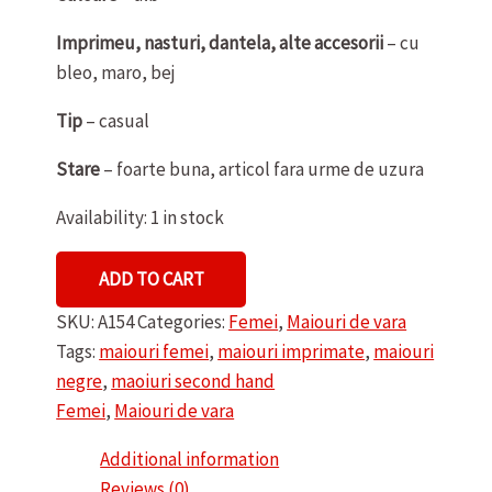
Imprimeu, nasturi, dantela, alte accesorii
– cu
bleo, maro, bej
Tip
– casual
Stare
– foarte buna, articol fara urme de uzura
Availability:
1 in stock
MAIOU
ADD TO CART
DE
SKU:
A154
Categories:
Femei
,
Maiouri de vara
DAMA
Tags:
maiouri femei
,
maiouri imprimate
,
maiouri
ERWIN
negre
,
maoiuri second hand
MUELLER
Femei
,
Maiouri de vara
quantity
Additional information
Reviews (0)