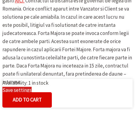
gasiti
AICI.
Contractul la distanta este guvernat de legea din
Romania. Orice conflict aparut intre Vanzator si Client se va
solutiona pe cale amiabila. In cazul in care acest lucru nu
este posibil, litigiul va fi solutionat de catre instanta
judecatoreasca.
Forta Majora se poate invoca conform legii
de catre ambele parti. Acestea sunt exonerate de orice
rapundere in cazul aplicarii Fortei Majore. Forta majora va fi
adusa la cunostinta celeilalte parti, de catre fiecare parte in
parte. Daca Forta Majora nu inceteaza in 15 zile, contractul
poate fi unilateral denuntat, fara pretinderea de daune –
interese.
Availability:
1 in stock
Save settings
MAIOU
Cookies settings
ADD TO CART
DE
DAMA
ERWIN
MUELLER