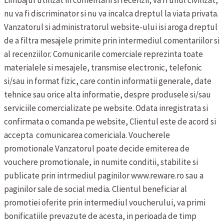
Limbajul utilizat in comentarii si recenzii, va fi unul civilizat,
nu va fi discriminator si nu va incalca dreptul la viata privata.
Vanzatorul si administratorul website-ului isi aroga dreptul
de a filtra mesajele primite prin intermediul comentariilor si
al recenziilor.
Comunicarile comerciale reprezinta toate
materialele si mesajele, transmise electronic, telefonic
si/sau in format fizic, care contin informatii generale, date
tehnice sau orice alta informatie, despre produsele si/sau
serviciile comercializate pe website. Odata inregistrata si
confirmata o comanda pe website, Clientul este de acord si
accepta comunicarea comericiala.
Voucherele
promotionale
Vanzatorul poate decide emiterea de
vouchere promotionale, in numite conditii, stabilite si
publicate prin intrmediul paginilor www.reware.ro sau a
paginilor sale de social media. Clientul beneficiar al
promotiei oferite prin intermediul voucherului, va primi
bonificatiile prevazute de acesta, in perioada de timp