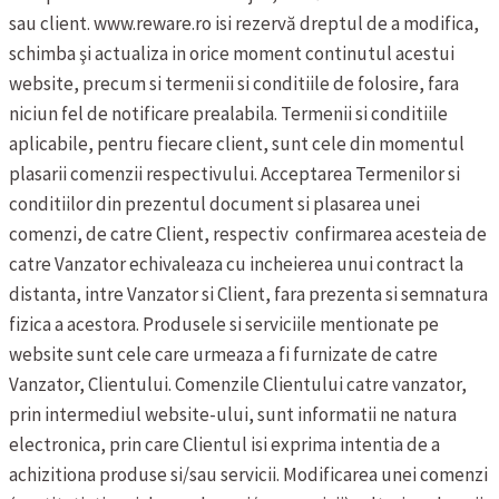
sau client.
www.reware.ro isi rezervă dreptul de a modifica,
schimba şi actualiza in orice moment continutul acestui
website, precum si termenii si conditiile de folosire, fara
niciun fel de notificare prealabila.
Termenii si conditiile
aplicabile, pentru fiecare client, sunt cele din momentul
plasarii comenzii respectivului.
Acceptarea Termenilor si
conditiilor din prezentul document si plasarea unei
comenzi, de catre Client, respectiv confirmarea acesteia de
catre Vanzator echivaleaza cu incheierea unui contract la
distanta, intre Vanzator si Client, fara prezenta si semnatura
fizica a acestora.
Produsele si serviciile mentionate pe
website sunt cele care urmeaza a fi furnizate de catre
Vanzator, Clientului. Comenzile Clientului catre vanzator,
prin intermediul website-ului, sunt informatii ne natura
electronica, prin care Clientul isi exprima intentia de a
achizitiona produse si/sau servicii.
Modificarea unei comenzi