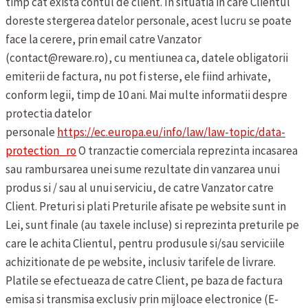
timp cat exista contul de client. In situatia in care Clientul
doreste stergerea datelor personale, acest lucru se poate
face la cerere, prin email catre Vanzator
(contact@reware.ro), cu mentiunea ca, datele obligatorii
emiterii de factura, nu pot fi sterse, ele fiind arhivate,
conform legii, timp de 10 ani. Mai multe informatii despre
protectia datelor
personale
https://ec.europa.eu/info/law/law-topic/data-
protection_ro
O tranzactie comerciala reprezinta incasarea
sau rambursarea unei sume rezultate din vanzarea unui
produs si / sau al unui serviciu, de catre Vanzator catre
Client.
Preturi si plati
Preturile afisate pe website sunt in
Lei, sunt finale (au taxele incluse) si reprezinta preturile pe
care le achita Clientul, pentru produsule si/sau serviciile
achizitionate de pe website, inclusiv tarifele de livrare.
Platile se efectueaza de catre Client, pe baza de factura
emisa si transmisa exclusiv prin mijloace electronice (E-