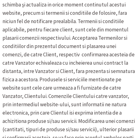
schimba şi actualiza in orice moment continutul acestui
website, precum si termenii si conditiile de folosire, fara
niciun fel de notificare prealabila.
Termenii si conditiile
aplicabile, pentru fiecare client, sunt cele din momentul
plasarii comenzii respectivului.
Acceptarea Termenilor si
conditiilor din prezentul document si plasarea unei
comenzi, de catre Client, respectiv confirmarea acesteia de
catre Vanzator echivaleaza cu incheierea unui contract la
distanta, intre Vanzator si Client, fara prezenta si semnatura
fizica a acestora.
Produsele si serviciile mentionate pe
website sunt cele care urmeaza a fi furnizate de catre
Vanzator, Clientului. Comenzile Clientului catre vanzator,
prin intermediul website-ului, sunt informatii ne natura
electronica, prin care Clientul isi exprima intentia de a
achizitiona produse si/sau servicii.
Modificarea unei comenzi
(cantitati, tipuri de produse si/sau servicii), ulterior plasarii
si confirmarii acesteia, se va face prin acordul ambelor parti,