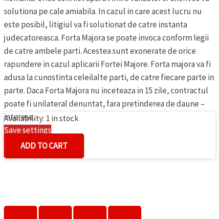
solutiona pe cale amiabila. In cazul in care acest lucru nu
este posibil, litigiul va fi solutionat de catre instanta
judecatoreasca.
Forta Majora se poate invoca conform legii
de catre ambele parti. Acestea sunt exonerate de orice
rapundere in cazul aplicarii Fortei Majore. Forta majora va fi
adusa la cunostinta celeilalte parti, de catre fiecare parte in
parte. Daca Forta Majora nu inceteaza in 15 zile, contractul
poate fi unilateral denuntat, fara pretinderea de daune –
interese.
Availability:
1 in stock
Save settings
BLUGI
Cookies settings
ADD TO CART
DE
DAMA
CECIL
quantity