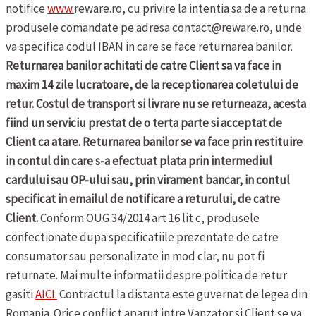
notifice
www.
reware.ro, cu privire la intentia sa de a returna
produsele comandate pe adresa contact@reware.ro, unde
va specifica codul IBAN in care se face returnarea banilor.
Returnarea banilor achitati de catre Client sa va face in
maxim 14 zile lucratoare, de la receptionarea coletului de
retur. Costul de transport si livrare nu se returneaza, acesta
fiind un serviciu prestat de o terta parte si acceptat de
Client ca atare. Returnarea banilor se va face prin restituire
in contul din care s-a efectuat plata prin intermediul
cardului sau OP-ului sau, prin virament bancar, in contul
specificat in emailul de notificare a returului, de catre
Client.
Conform OUG 34/2014 art 16 lit c, produsele
confectionate dupa specificatiile prezentate de catre
consumator sau personalizate in mod clar, nu pot fi
returnate.
Mai multe informatii despre politica de retur
gasiti
AICI.
Contractul la distanta este guvernat de legea din
Romania. Orice conflict aparut intre Vanzator si Client se va