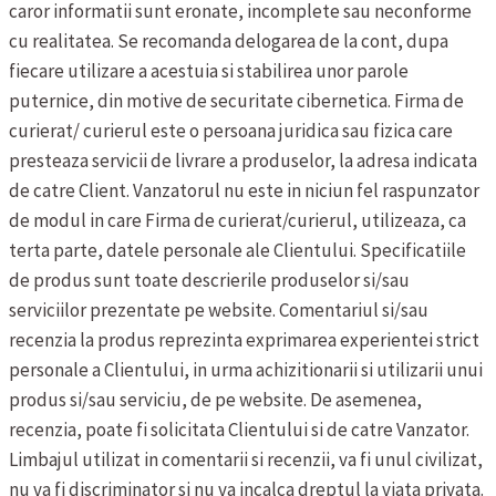
caror informatii sunt eronate, incomplete sau neconforme
cu realitatea. Se recomanda delogarea de la cont, dupa
fiecare utilizare a acestuia si stabilirea unor parole
puternice, din motive de securitate cibernetica.
Firma de
curierat/ curierul este o persoana juridica sau fizica care
presteaza servicii de livrare a produselor, la adresa indicata
de catre Client. Vanzatorul nu este in niciun fel raspunzator
de modul in care Firma de curierat/curierul, utilizeaza, ca
terta parte, datele personale ale Clientului.
Specificatiile
de produs sunt toate descrierile produselor si/sau
serviciilor prezentate pe website.
Comentariul si/sau
recenzia la produs reprezinta exprimarea experientei strict
personale a Clientului, in urma achizitionarii si utilizarii unui
produs si/sau serviciu, de pe website. De asemenea,
recenzia, poate fi solicitata Clientului si de catre Vanzator.
Limbajul utilizat in comentarii si recenzii, va fi unul civilizat,
nu va fi discriminator si nu va incalca dreptul la viata privata.