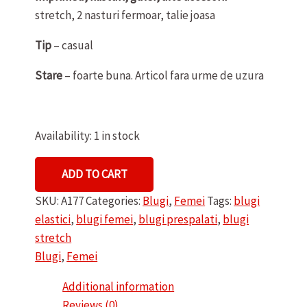
stretch, 2 nasturi fermoar, talie joasa
Tip
– casual
Stare
– foarte buna. Articol fara urme de uzura
Availability:
1 in stock
BLUGI
ADD TO CART
DE
SKU:
A177
Categories:
Blugi
,
Femei
Tags:
blugi
DAMA
elastici
,
blugi femei
,
blugi prespalati
,
blugi
CECIL
stretch
quantity
Blugi
,
Femei
Additional information
Reviews (0)