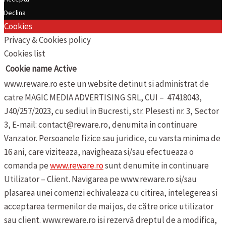
Declina
Cookies
Privacy & Cookies policy
Cookies list
Cookie name
Active
www.reware.ro este un website detinut si administrat de
catre MAGIC MEDIA ADVERTISING SRL, CUI – 47418043,
J40/257/2023, cu sediul in Bucresti, str. Plesesti nr. 3, Sector
3, E-mail: contact@reware.ro, denumita in continuare
Vanzator.
Persoanele fizice sau juridice, cu varsta minima de
16 ani, care viziteaza, navigheaza si/sau efectueaza o
comanda pe
www.reware.ro
sunt denumite in continuare
Utilizator – Client.
Navigarea pe www.reware.ro si/sau
plasarea unei comenzi echivaleaza cu citirea, intelegerea si
acceptarea termenilor de mai jos, de către orice utilizator
sau client.
www.reware.ro isi rezervă dreptul de a modifica,