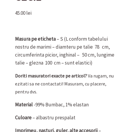
45.00
lei
Masura pe eticheta
– S (L conform tabelului
nostru de marimi – diamteru pe talie 78 cm,
circumferinta picior, inghinal – 50 cm, lungime
talie – glezna 100 cm – sunt elastici)
Doriti masuratori exacte pe articol?
Va rugam, nu
ezitati sa ne contactati! Masuram, cu placere,
pentru dvs.
Material
-99% Bumbac, 1% elastan
Culoare
– albastru prespalat
Imprimeu, nasturi, guler, alte accesorii
–