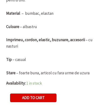
pentru dvs.
Material
– bumbac, elastan
Culoare
– albastru
Imprimeu, cordon, elastic, buzunare, accesorii
– cu
nasturi
Tip
– casual
Stare
– foarte buna, articol cu fara urme de uzura
Availability:
1 in stock
BLUGI
ADD TO CART
DE