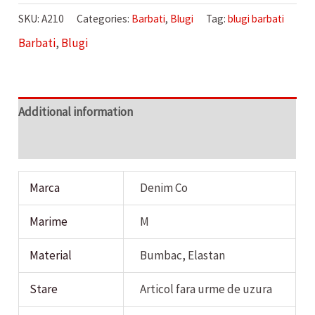
BARBATI
SKU:
A210
Categories:
Barbati
,
Blugi
Tag:
blugi barbati
DENIM
Barbati
,
Blugi
CO
quantity
Additional information
Reviews (0)
Marca
Denim Co
Marime
M
Material
Bumbac, Elastan
Stare
Articol fara urme de uzura