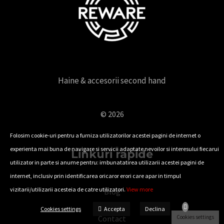
Haine & accesorii second hand
© 2026
Folosim cookie-uri pentru a furniza utilizatorilor acestei pagini de internet o
experienta mai buna de navigare si servicii adaptate nevoilor si interesului fiecarui
Linkuri rapide
utilizator in parte si anume pentru: imbunatatirea utilizarii acestei pagini de
internet, inclusiv prin identificarea oricaror erori care apar in timpul
vizitarii/utilizarii acesteia de catre utilizatori.
View more
Blog
Checkout
Accepta
Cookies settings
Declina
Cookies settings
Contact